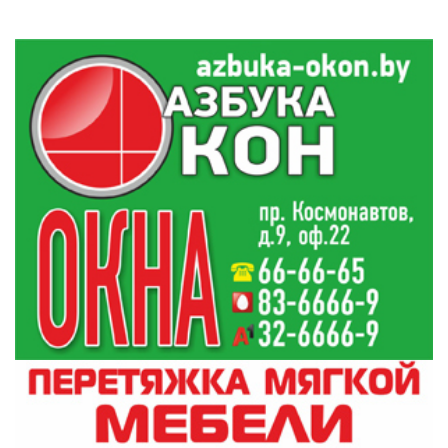
По его словам, минимальная нагрузка для
суставов, позвоночника и сердца примерно
соответствует планке в 5000 шагов в день.
Это около 40 мин. ходьбы: 20 мин. утром и
столько же вечером. Цифра легко
достижима, если нет серьезных заболеваний.
Увеличивать нагрузку в 5000 шагов нужно,
ведь сидячая работа – это неестественный
вид деятельности для человека. Простой и
доступный вид активности – ходьба –
снижает риск сердечно-сосудистых
заболеваний и артериальное давление. С
помощью ходьбы можно потратить больше
калорий, особенно если вы идете по рельефу
или быстрым шагом.
Заниматься скандинавской ходьбой очень
полезно – мышцы рук и спины включаются в