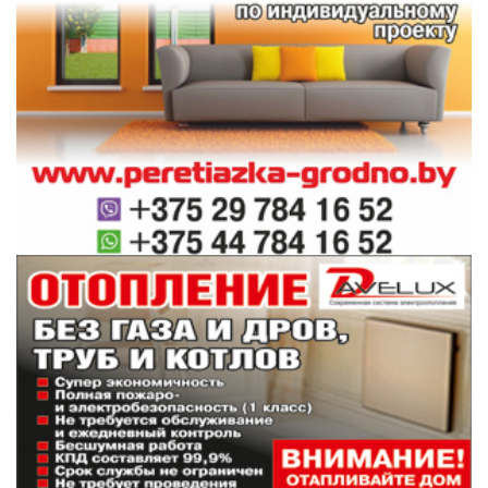
работу, давление на суставы уменьшается,
ведь вы опираетесь на палки.
«Однако, если вам не нравится долго ходить,
в этом нет ничего плохого. Можно выбрать
любой другой вид активности, который вам
подходит: фитнес, прогулки, плавание или
нагрузку в виде езды на велосипеде», –
считает Евгений Шувакин.
Оперативные и актуальные новости
Гродно и области в нашем
Telegram-
канале
. Подписывайтесь по ссылке!
#здоровье
#спорт
#полезные советы
#интересные факты
Поделиться: