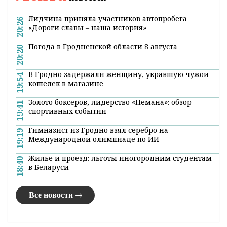
Нужно ли проходить 10 тыс. шагов
в день? Почитайте! Рассказывает
тренер
8:40 12 июня 2021
Тренер по бегу и функциональной
подготовке Евгений Шувакин
рассказал
РИА
«Новости», что думает по поводу популярной
рекомендации о необходимости проходить
10 тыс. шагов в день, сообщает
ОНТ
.
«10 000 шагов, или примерно 7,6–7,8
километров – цифра, которая хорошо звучит,
но научно не подтверждена. Для кого-то, в
зависимости от уровня
здоровья
, это число
слишком маленькое; для кого-то – очень
большое», – говорит Шувакин.