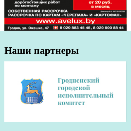
Лента
новостей
Лидчина приняла участников автопробега
20:26
«Дороги славы – наша история»
Погода в Гродненской области 8 августа
20:20
В Гродно задержали женщину, укравшую чужой
19:54
кошелек в магазине
Золото боксеров, лидерство «Немана»: обзор
19:41
спортивных событий
Гимназист из Гродно взял серебро на
19:19
Международной олимпиаде по ИИ
Жилье и проезд: льготы иногородним студентам
18:40
в Беларуси
Все новости