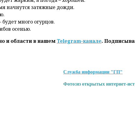
будет жарким, а погода – хорошей.
емя начнутся затяжные дожди.
ю.
 будет много огурцов.
ибов осенью.
но и области в нашем
Telegram-канале
. Подписыва
Служба информации "ГП"
Фото:
из открытых интернет-ис