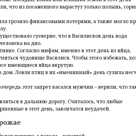
ли, что из посаженного вырастут только полынь, сорн
ила грозило финансовыми потерями, а также могло п
лу.
уществовало суеверие, что в Василисков день вода
человека на дно.
нике. Согласно мифам, именно в этот день из яйца,
питься чудовище Василиск. Чтобы этого избежать, хо
все имеющиеся яйца вкрутую.
 в дом. Ловля птиц в их «именинный» день сулила нес
 очередь этот запрет касался мужчин – верили, что та
вляться в дальнюю дорогу. Считалось, что любые
ршенные в этот день, закончатся неудачей.
урожае