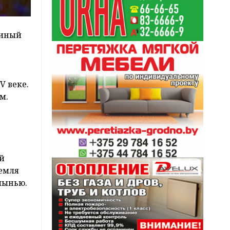
ьиный
V веке.
м.
ой
земля
лынью.