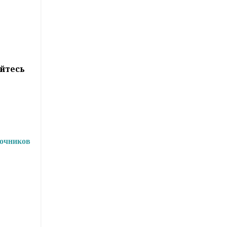
йтесь
точников