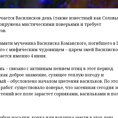
ечается Василисков день (также известный как Солов
а окружена мистическими поверьями и требует
ов.
амяти мученика Василиска Команского, погибшего в I
ого с мифическим чудовищем – царем змей Василиско
ается именно 4 июня.
ь – связано с активным пением птиц в этот период.
как доброе знамение, сулящее теплую погоду и
ый – обусловлено началом цветения васильков. По эт
абот: существовало поверье, что засеянная сегодня 
стений все поле зарастет сорняками, васильками и по
Любые посадки, копка или вспашка земли в этот день