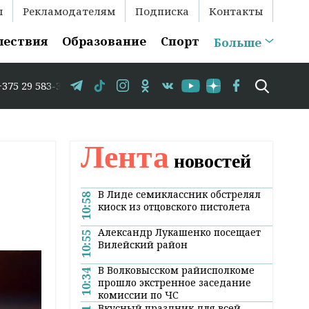
ы
Рекламодателям
Подписка
Контакты
шествия
Образование
Спорт
Больше
5-86 // В Гродно временно закрывается движение по улиц
Лента
новостей
В Лиде семиклассник обстрелял
10:58
киоск из отцовского пистолета
Александр Лукашенко посещает
10:55
Вилейский район
В Волковысском райисполкоме
10:34
прошло экстренное заседание
комиссии по ЧС
Вкусный праздник для всей