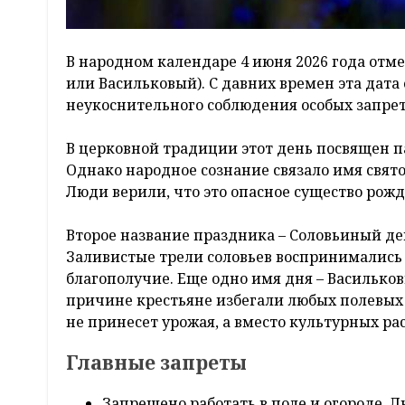
В народном календаре 4 июня 2026 года отм
или Васильковый). С давних времен эта дат
неукоснительного соблюдения особых запрет
В церковной традиции этот день посвящен п
Однако народное сознание связало имя свят
Люди верили, что это опасное существо рожд
Второе название праздника – Соловьиный ден
Заливистые трели соловьев воспринимались 
благополучие. Еще одно имя дня – Васильков
причине крестьяне избегали любых полевых р
не принесет урожая, а вместо культурных ра
Главные запреты
Запрещено работать в поле и огороде. 