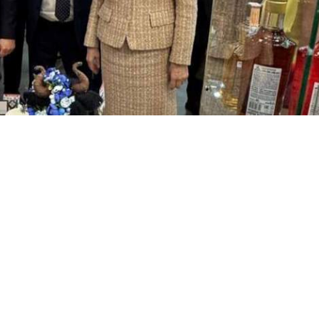
 донорская
акция
.