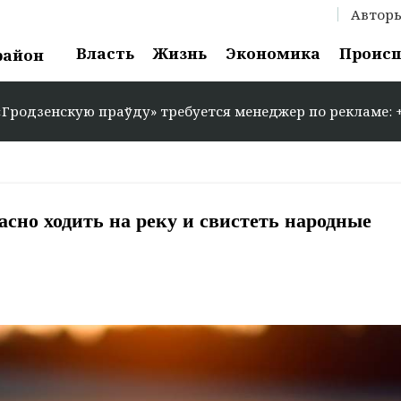
Автор
Власть
Жизнь
Экономика
Проис
район
 праўду» требуется менеджер по рекламе: +375 29 583-3
асно ходить на реку и свистеть народные