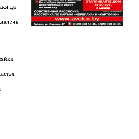
яки да
ривлечь
зяйки
частья
к