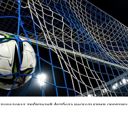
 порадовал любителей футбола несколькими сюрприз
етом 1:2, с таким же результатом Япония обыграла
то незамедлительно зафиксировали – страна-хозяйка
матче открытия. Чем же еще уникален нынешний мун