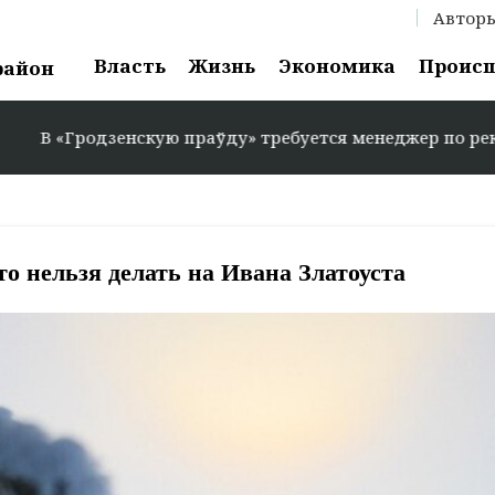
Автор
Власть
Жизнь
Экономика
Проис
район
дзенскую праўду» требуется менеджер по рекламе: +375 
то нельзя делать на Ивана Златоуста