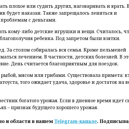
тать плохое или судить других, наговаривать и врать. 
к будет наказан. Также запрещалось лениться и
к проблемам с деньгами.
ать кому-либо детские игрушки и вещи. Считалось, ч
 благополучия ребенка. Под запретом были взятки.
д. За столом собиралась вся семья. Кроме пельменей
аться лечением. В частности, детских болезней. В эт
вие. День считается благоприятным для поездок.
 рыбой, мясом или грибами. Существовала примета: к
оуста, того ожидает удача, здоровье и достаток на в
стник богатого урожая. Если в дневное время идет сн
ьях – признак будущего хорошего урожая.
но и области в нашем
Telegram-канале
. Подписыва