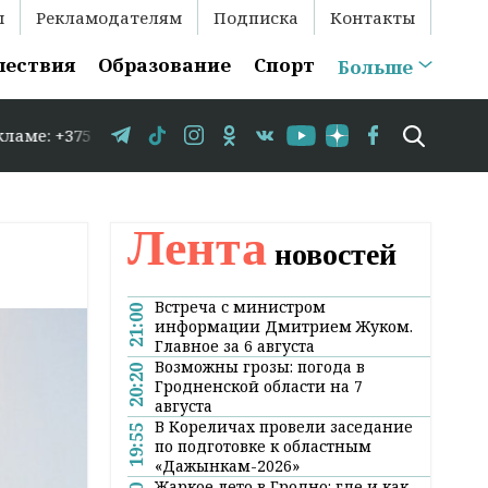
ы
Рекламодателям
Подписка
Контакты
шествия
Образование
Спорт
Больше
29 583-35-86 // В Гродно временно закрывается движение
Лента
новостей
Встреча с министром
21:00
информации Дмитрием Жуком.
Главное за 6 августа
Возможны грозы: погода в
20:20
Гродненской области на 7
августа
В Кореличах провели заседание
19:55
по подготовке к областным
«Дажынкам-2026»
Жаркое лето в Гродно: где и как