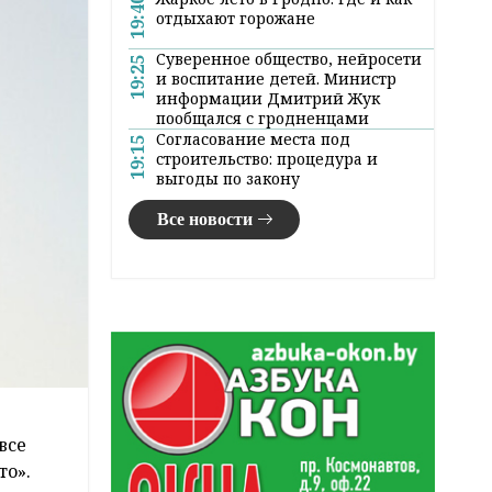
19:40
отдыхают горожане
Суверенное общество, нейросети
19:25
и воспитание детей. Министр
информации Дмитрий Жук
пообщался с гродненцами
Согласование места под
19:15
строительство: процедура и
выгоды по закону
Все новости
все
то».