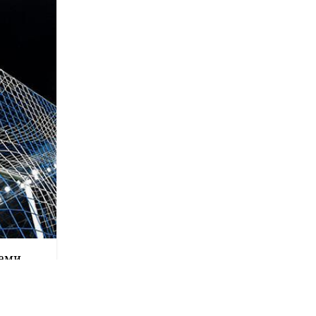
ами.
диаль?