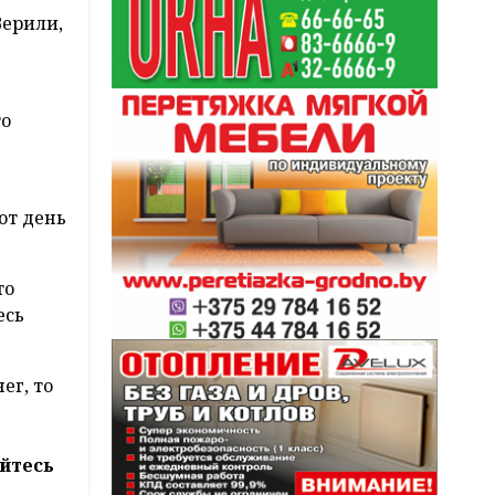
Верили,
то
от день
то
есь
ег, то
йтесь