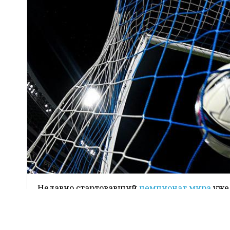
Недавно стартовавший
чемпионат мира
уже
Аргентина уступила Саудовской Аравии со сч
Германию, а Катар проиграл Эквадору 0:2, ч
мирового первенства впервые проиграла в 