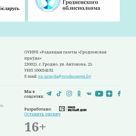
ОУИРП «Рэдакцыя газеты «Гродзенская
праўда»
230025, г. Гродно, ул. Антонова, 25.
УНП 500034192
E-mail:
gp-pravda@grodnonews.by
Мы в
соцсетях:
ть
Разработано:
Оставить оценку
16+