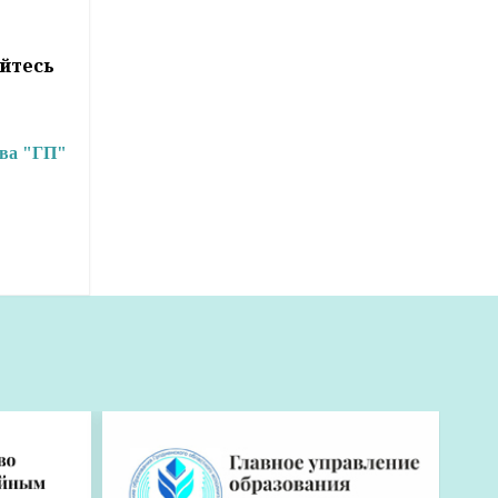
йтесь
ива "ГП"