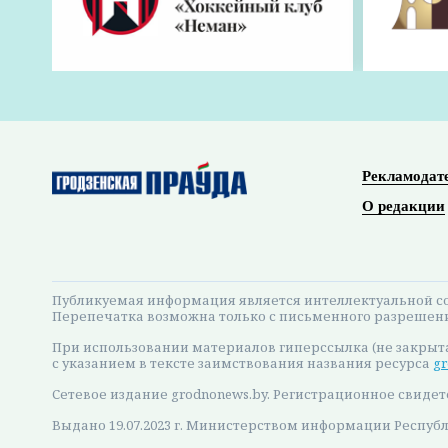
Рекламодат
О редакции
Публикуемая информация является интеллектуальной со
Перепечатка возможна только с письменного разрешен
При использовании материалов гиперссылка (не закрыт
с указанием в тексте заимствования названия ресурса
gr
Сетевое издание grodnonews.by. Регистрационное свидет
Выдано 19.07.2023 г. Министерством информации Респуб