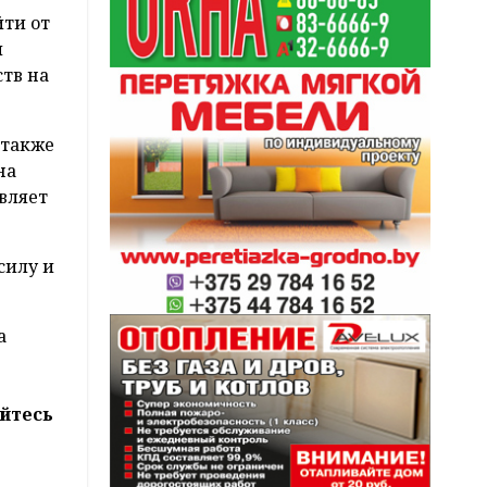
йти от
и
ств на
 также
на
являет
силу и
а
йтесь