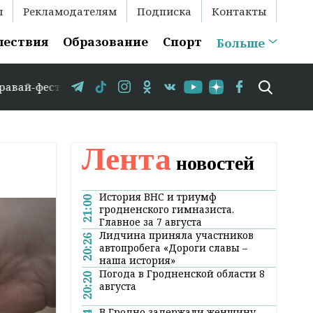
ы
Рекламодателям
Подписка
Контакты
шествия
Образование
Спорт
Больше
ест «Бацькава булка» // БПМ в среднем на душу населен
Лента
новостей
История ВНС и триумф
21:00
гродненского гимназиста.
Главное за 7 августа
Лидчина приняла участников
20:26
автопробега «Дороги славы –
наша история»
Погода в Гродненской области 8
20:20
августа
В Гродно задержали женщину,