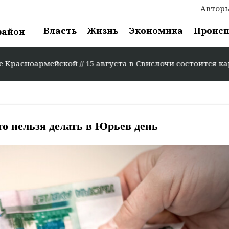
Автор
Власть
Жизнь
Экономика
Проис
район
армейской // 15 августа в Свислочи состоится каравай-ф
то нельзя делать в Юрьев день