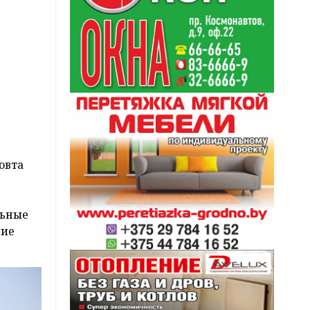
овта
льные
шие