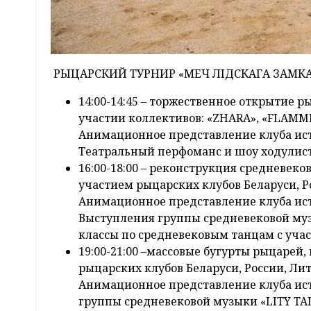
РЫЦАРСКИЙ ТУРНИР «МЕЧ ЛIДСКАГА ЗАМК
14:00-14:45 – торжественное открытие 
участии коллективов: «ZHARA», «FLAMME
Анимационное представление клуба ис
Театральный перфоманс и шоу ходулист
16:00-18:00 – реконструкция средневек
участием рыцарских клубов Беларуси, Р
Анимационное представление клуба ис
Выступления группы средневековой музы
классы по средневековым танцам с уча
19:00-21:00 –массовые бугурты рыцарей
рыцарских клубов Беларуси, России, Ли
Анимационное представление клуба ис
группы средневековой музыки «LITY TALE