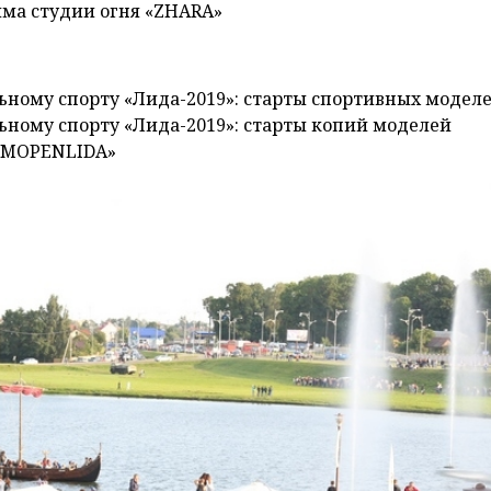
ма студии огня «ZHARA»
ельному спорту «Лида-2019»: старты спортивных модел
льному спорту «Лида-2019»: старты копий моделей
WIMOPENLIDA»