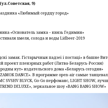
ул.Советская, 9)
праздника «Любимый сердцу город»
тника «Основатель замка – князь Гедимин»
стиваля хмеля, солода и воды Lidbeer-2019
дскі замак. Гістарычныя падзеі і постаці» в башне Вит
й проект пленэрных работ (Литва-Беларусь-Россия)
 родны кут» издательского дома «Беларусь сегодня»
е «ZAMОK DANCE». В программе open-air самые танцева
 MC SVSHV BLVCK, Go-Go перфоманс, LIGHT SHOW, луч
 «TREND DELUXE», зеркальное шоу «BANG BANG SHOW»