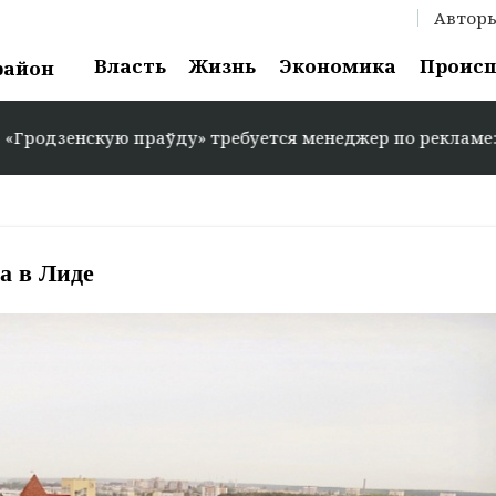
Автор
Власть
Жизнь
Экономика
Проис
район
аўду» требуется менеджер по рекламе: +375 29 583-35-86
а в Лиде