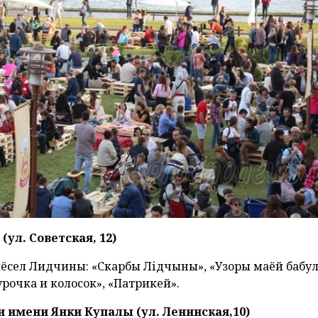
ул. Советская, 12)
мёсел Лидчины: «Скарбы Лідчыны», «Узоры маёй бабул
урочка и колосок», «Патрикей».
 имени Янки Купалы (ул. Ленинская,10)