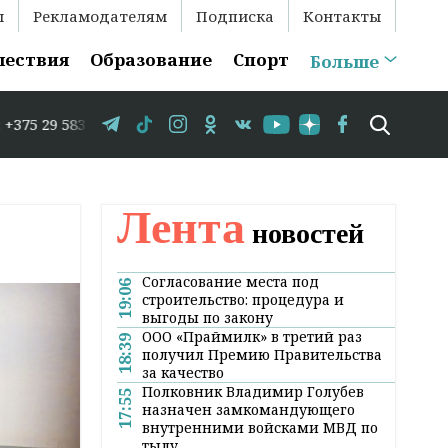
ы
Рекламодателям
Подписка
Контакты
шествия
Образование
Спорт
Больше
 // В Гродно временно закрывается движение по улице К
Лента
новостей
Согласование места под
19:06
строительство: процедура и
выгоды по закону
ООО «Праймилк» в третий раз
18:39
получил Премию Правительства
за качество
Полковник Владимир Голубев
17:55
назначен замкомандующего
внутренними войсками МВД по
тылу