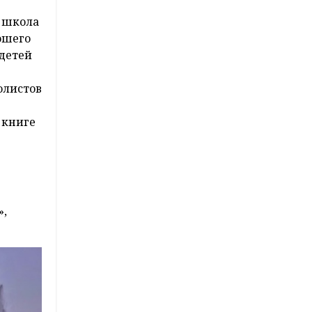
я школа
рошего
 детей
олистов
 книге
»,