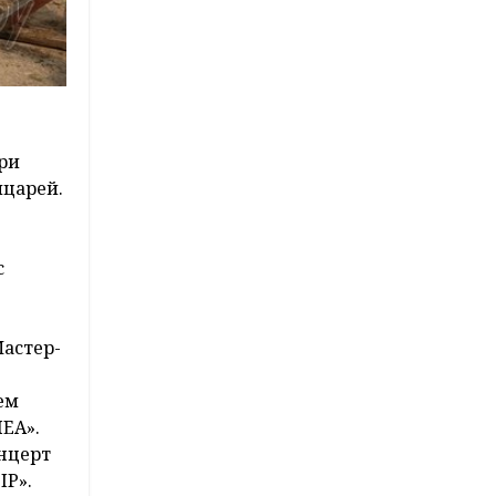
ри
ыцарей.
с
Мастер-
ем
EA».
нцерт
ІР».