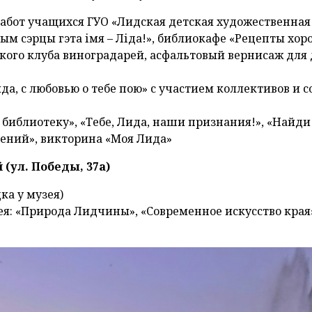
 работ учащихся ГУО «Лидская детская художественна
ым сэрцы гэта імя – Ліда!», библиокафе «Рецепты хо
кого клуба виноградарей, асфальтовый вернисаж для
да, с любовью о тебе пою» с участием коллективов и с
библиотеку», «Тебе, Лида, наши признания!», «Найди
тений», викторина «Моя Лида»
(ул. Победы, 37а)
ка у музея)
зея: «Природа Лидчины», «Современное искусство края