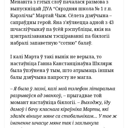
Менавіта з гэтых слоў пачалася размова з
выпускніцай ДУА “Сярэдняя школа № 1 г.п.
Карэлічы” Мартай Чыж. Сёлета дзяўчына –
сапраўдны герой. Яна з’яўляецца адной з 43
шчасліўчыкаў па ўсёй рэспубліцы, якія на
цэнтралізаваным тэсціраванні па біялогіі
набралі запаветную “сотню” балаў.
І калі Марта ў такі вынік не верыла, то
настаўніца Ганна Канстанцінаўна Шклярж
была ўпэўнена ў тым, што атрымаць іншыя
балы дзяўчына папросту не магла.
– Я была ў лазні, калі мой тэлефон літаральна
разрываўся ад званкоў, –
прыгадвае той
момант настаўніца біялогіі. –
Выходжу, іду
дамоў і бачу класнага кіраўніка Марты, які
здалёк віншуе мяне са стобальнікам… У тое ж
імгненне шчасце мяне так і захлынула