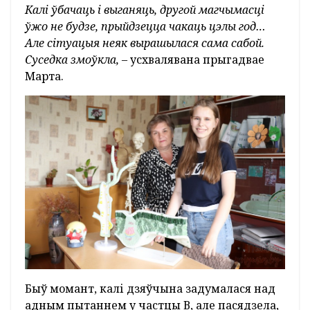
Калі ўбачаць і выганяць, другой магчымасці
ўжо не будзе, прыйдзецца чакаць цэлы год…
Але сітуацыя неяк вырашылася сама сабой.
Суседка змоўкла,
– усхвалявана прыгадвае
Марта.
Быў момант, калі дзяўчына задумалася над
адным пытаннем у частцы В, але пасядзела,