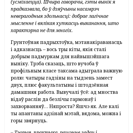
(усміхаецца). Шчыра гаворачы, гэты вынік я
прадказвала, бо ў дзяўчыны насамрэч
неверагодныя здольнасці: добрае лагічнае
мысленне і вялікая хуткасць выканання, што
характэрна не для многіх.
Грунтоўная падрыхтоўка, мэтанакіраванасць
і адказнасць – вось тры кіты, якія сталі
добрым падмуркам для найвышэйшага
выніку. Трэба сказаць, што вучоба ў
профільным класе таксама адыграла важную
ролю: чатыры гадзіны на тыдзень замест
двух, плюс факультатывы і штодзённая
дамашняя работа. Вывучалі ўсё: ад мноства
відаў раслін да безлічы гармонаў і
захворванняў… Няпроста? Яшчэ як. Але калі
ты апантаны адзінай мэтай, вядома, можна і
горы звярнуць.
–
Тэорыя, практыка, рашэнне задач і