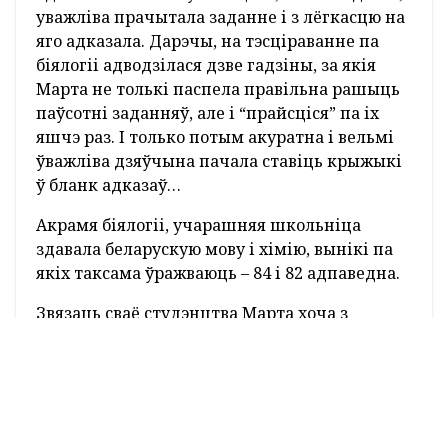
уважліва прачытала заданне і з лёгкасцю на
яго адказала. Дарэчы, на тэсціраванне па
біялогіі адводзілася дзве гадзіны, за якія
Марта не толькі паспела правільна рашыць
паўсотні заданняў, але і “прайсціся” па іх
яшчэ раз. І только потым акуратна і вельмі
ўважліва дзяўчына пачала ставіць крыжыкі
ў бланк адказаў…
Акрамя біялогіі, учарашняя школьніца
здавала беларускую мову і хімію, вынікі па
якіх таксама ўражваюць – 84 і 82 адпаведна.
Звязаць сваё студэнцтва Марта хоча з
Беларускім дзяржаўным медуніверсітэтам, а
само жыццё – з фармацыяй. Нам застаецца
толькі падзякаваць настаўнікам за
раскрыццё такога таленту, а дзяўчыне
пажадаць яркіх момантаў, цікавай вучобы і