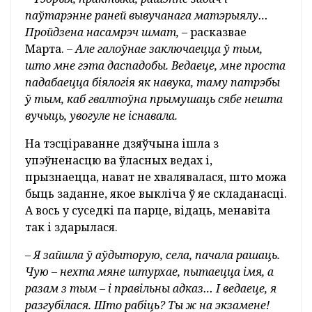
паўтарэнне раней вывучанага матэрыялу…
Пройдзена насамрэч шмат,
– расказвае
Марта. –
Але галоўнае заключаецца ў тым,
што мне гэта даспадобы. Ведаеце, мне проста
падабаецца біялогія як навука, таму патрэбы
ў тым, каб гвалтоўна прымушаць сябе нешта
вучыць, увогуле не існавала.
На тэсціраванне дзяўчына ішла з
упэўненасцю ва ўласных ведах і,
прызнаецца, нават не хвалявалася, што можа
быць заданне, якое выкліча ў яе складанасці.
А вось у суседкі па парце, відаць, менавіта
так і здарылася.
– Я зайшла ў аўдыторую, села, пачала рашаць.
Чую – нехта мяне штурхае, пытаецца імя, а
разам з тым – і правільны адказ… І ведаеце, я
разгубілася. Што рабіць? Ты ж на экзамене!