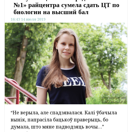
№1» райцентра сумела сдать ЦТ по
биологии на высший бал
16:43 14 июля 2019
“Не верыла, але спадзявалася. Калі ўбачыла
вынік, папрасіла бацькоў праверыць, бо
думала, што мяне падводзяць вочы…”