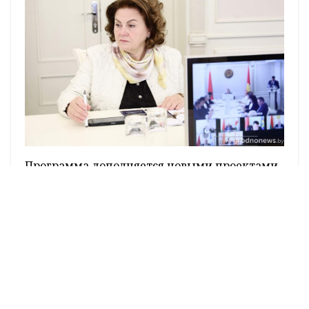
Программа дополняется новыми проектами,
финансирование которых начнется уже в
2026 году. Речь идет о создании культурно-
исторического парка «Старый город» на
территории агротуристического комплекса
«Гарадзенскі маёнтак «Каробчыцы»,
строительстве тренировочной площадки в
деревне Соболяны, реконструкции
хирургического корпуса в Новогрудке с