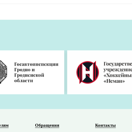
ьги и не нарушает приватность
рушает приватность, рассказал первый заместитель
ка Александр Егоров в эфире телеканала
"Первый
чаток устройства - это не "надзор", а самая надежная
отает эта система, мы превращаем технический инст
рвый зампред правления Нацбанка.
безопасности - стратегическая задача государства. Е
дены международными мошенническими синдикатами,
 системе. А доверие - главная валюта любой суверен