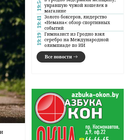
19:54
укравшую чужой кошелек в
магазине
Золото боксеров, лидерство
19:41
«Немана»: обзор спортивных
событий
Гимназист из Гродно взял
19:19
серебро на Международной
олимпиаде по ИИ
Все новости
ми