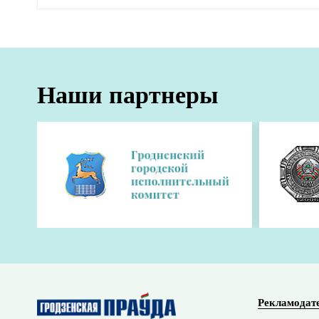
Главная
Новости
Безопасность
Нацбанк: геолокация оберегает ден
19:51 08 июля 2026
Почему геолокация защищает деньги и не на
председателя правления Национального бан
информационный"
, сообщает
БЕЛТА
.
По словам Александра Егорова, цифровой отпе
защита личных финансов. "Понимая, как раб
защиты в наш главный актив", - отметил пе
Он подчеркнул, что обеспечение финансовой 
рубли могут быть беспрепятственно укра
рушится доверие к национальной финансовой
страны.