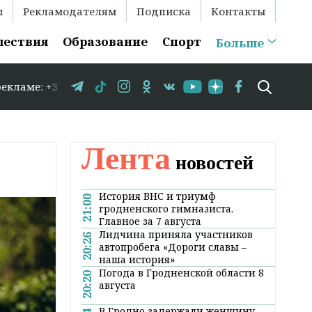
ы
Рекламодателям
Подписка
Контакты
шествия
Образование
Спорт
Больше
: +375 29 583-35-86 // В Гродно временно закрывается д
Лента
новостей
История ВНС и триумф
21:00
гродненского гимназиста.
Главное за 7 августа
Лидчина приняла участников
20:26
автопробега «Дороги славы –
наша история»
Погода в Гродненской области 8
20:20
августа
В Гродно задержали женщину,