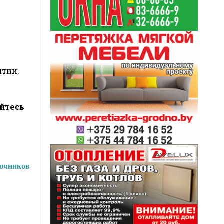
лтии.
йтесь
точников