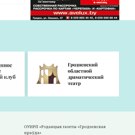
румент
сли
ной