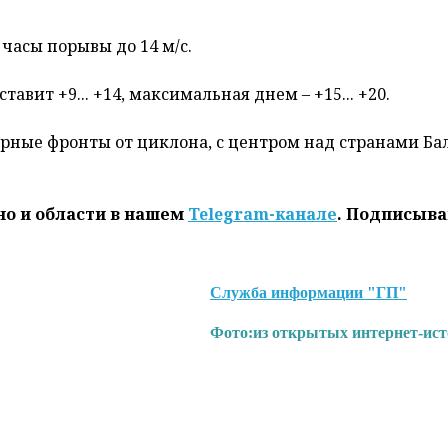
 часы порывы до 14 м/с.
вит +9... +14, максимальная днем – +15... +20.
рные фронты от циклона, с центром над странами Ба
но и области в нашем
Telegram-канале
. Подписыва
Служба информации "ГП"
Фото:
из открытых интернет-ис