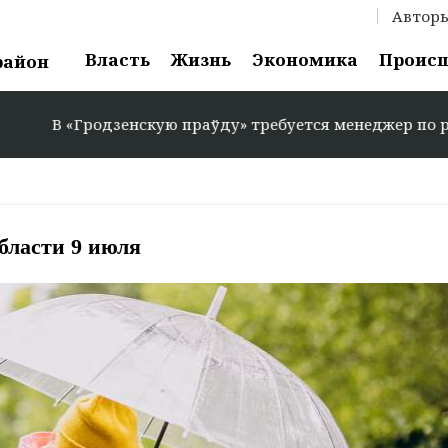
Автор
Власть
Жизнь
Экономика
Проис
район
В «Гродзенскую праўду» требуется менеджер по рекламе
области 9 июля