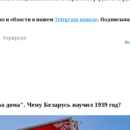
но и области в нашем
Telegram-канале
. Подписыва
и
#природа
Фо
а дома". Чему Беларусь научил 1939 год?