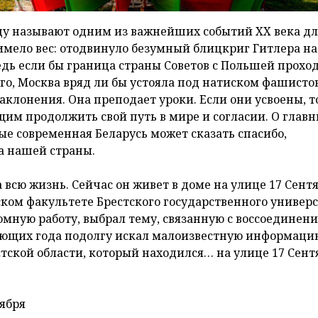
оду называют одним из важнейших событий XX века дл
 имело вес: отодвинуло безумный блицкриг Гитлера н
Ведь если бы граница страны Советов с Польшей прохо
-го, Москва вряд ли бы устояла под натиском фашистов
аклонения. Она преподает уроки. Если они усвоены, т
им продолжить свой путь в мире и согласии. О глав
рые современная Беларусь может сказать спасибо,
а нашей страны.
всю жизнь. Сейчас он живет в доме на улице 17 Сентя
ском факультете Брестского государственного универ
ную работу, выбрал тему, связанную с воссоединен
дующих года подолгу искал малоизвестную информаци
тской области, который находился… на улице 17 Сент
ября