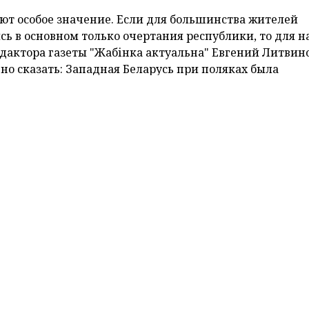
ают особое значение. Если для большинства жителей
ь в основном только очертания республики, то для на
едактора газеты "Жабінка актуальна" Евгений Литвино
чно сказать: Западная Беларусь при поляках была
. Вкладываться в развитие этой территории никто н
абирали земли под нужды польских панов, поэтому пр
ынуждали уезжать. Да и сами белорусы как народ был
ались все возможности самодостаточного развития:
зыке, на нем же велся документооборот, церкви отда
речали хлебом-солью и цветами".
и, но очень действенными способами белорусских
т "восточников". Глобально этот план провалился: б
ы продолжали ощущать себя единым народом. Однако 
лей Жабинки вспоминал, что, встретив в первые дни
орящего солдата, не смог его понять. Такого языка 14