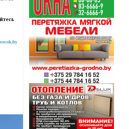
йтесь
то:
sb.by