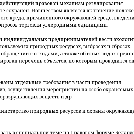
м действующий правовой механизм регулирования
е сохранен. Новшеством является включение положе
го вреда, причиненного окружающей среде, введен
вопросов торговли углеродными единицами.
 и индивидуальных предпринимателей вести эколог
пользуемых природных ресурсах, выбросах и сбросах
обращении с отходами, а также об иных видах вредн
ирован перечень объектов, по которым проводится о
ваны отдельные требования в части проведения
из, осуществления мероприятий на особо охраняемых
норазрушающих веществ и др.
инистерство природных ресурсов и охраны окружающ
ать в специальной теме на Правовом форуме Беларус