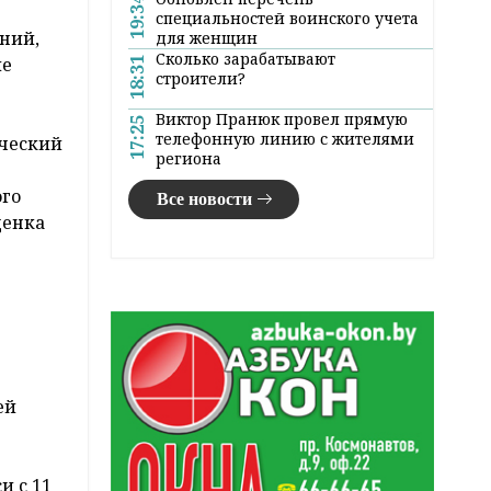
19:34
специальностей воинского учета
ний,
для женщин
Сколько зарабатывают
ие
18:31
строители?
Виктор Пранюк провел прямую
17:25
телефонную линию с жителями
ический
региона
ого
Все новости
ценка
ей
и с 11