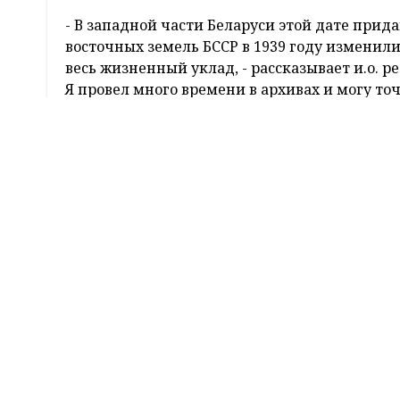
- В западной части Беларуси этой дате прид
восточных земель БССР в 1939 году изменилис
весь жизненный уклад, - рассказывает и.о. р
Я провел много времени в архивах и могу то
исключительно аграрно-сырьевым придатком
собирался. Более того, у местных жителей з
людям наделов не хватало. Их фактически в
полякам не нужны, поэтому на корню пресек
обучение в школах шло только на польском я
под костелы.
"Красноармейцев вст
Навязать язык и религию - такими нехитрым
"западников" хотели максимально отдалить о
в разделенных частях некогда одной стран
панам все же сделать удалось. Один из жите
освободительного похода 1939 года русскогов