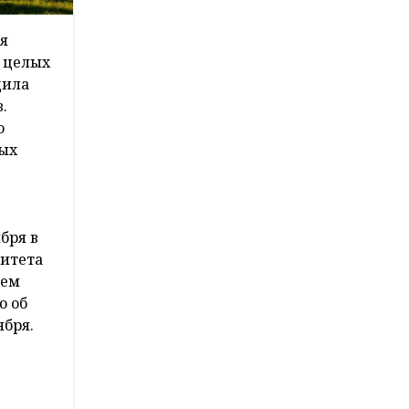
я
а целых
дила
.
о
ных
бря в
ситета
ием
ю об
ября.