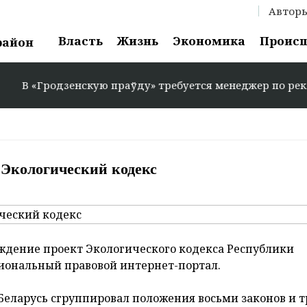
Автор
Власть
Жизнь
Экономика
Проис
район
одзенскую праўду» требуется менеджер по рекламе: +375 
 Экологический кодекс
дение проект Экологического кодекса Республики
иональный правовой интернет-портал.
Беларусь сгруппировал положения восьми законов и т