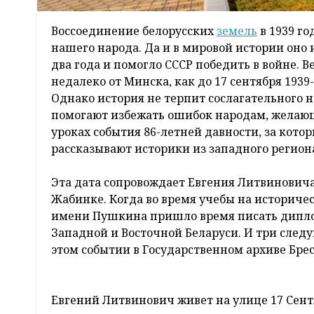
Воссоединение белорусских
земель
в 1939 г
нашего народа. Да и в мировой истории оно
два года и помогло СССР победить в войне. 
недалеко от Минска, как до 17 сентября 1939
Однако история не терпит сослагательного н
помогают избежать ошибок народам, желающ
уроках события 86-летней давности, за кото
рассказывают историки из западного регион
Эта дата сопровождает Евгения Литвиновича 
Жабинке. Когда во время учебы на историче
имени Пушкина пришло время писать диплом
Западной и Восточной Беларуси. И три сле
этом событии в Государственном архиве Брес
Евгений Литвинович живет на улице 17 Сент