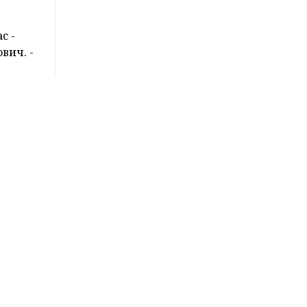
с -
вич. -
е
остым
и
вали
елорусы
кое-что
-летний