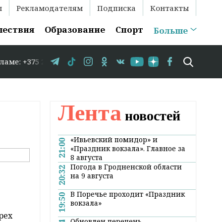
ы
Рекламодателям
Подписка
Контакты
шествия
Образование
Спорт
Больше
29 583-35-86 // В Гродно временно закрывается движени
Лента
новостей
«Ивьевский помидор» и
21:00
«Праздник вокзала». Главное за
8 августа
Погода в Гродненской области
20:32
на 9 августа
В Поречье проходит «Праздник
19:50
вокзала»
рех
Обновлен перечень