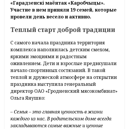
Уже более 10 лет в конце весны работники
ОАО «Гродненский мясокомбинат»
собираются вместе, чтобы отпраздновать
День семьи. В этом году добрую
традицию поддержали вновь.
Мероприятие прошло на базе историко-
культурного комплекса «Гродненская
крепость. Партизанский лагерь»» АТК
«Гарадзенскі маёнтак «Каробчыцы».
Участие в нем приняли 19 семей, которые
провели день весело и активно.
Теплый старт доброй традиции
С самого начала праздника территория
комплекса наполнилась детским смехом,
яркими эмоциями и радостным