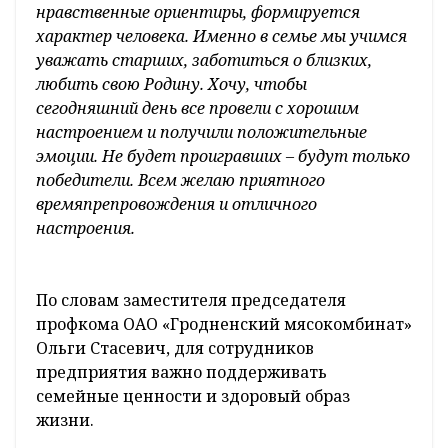
оживлением. Дети и взрослые предвкушали
начало спортивных состязаний. В такой
теплой и дружеской атмосфере на открытии
праздника выступила генеральный
директор ОАО «Гродненский мясокомбинат»
Ольга Янушко:
– Семья – это главная ценность в жизни
каждого из нас. В родительском доме всегда
закладываются самые важные и ценные
нравственные ориентиры, формируется
характер человека. Именно в семье мы учимся
уважать старших, заботиться о близких,
любить свою Родину. Хочу, чтобы
сегодняшний день все провели с хорошим
настроением и получили положительные
эмоции. Не будет проигравших – будут только
победители. Всем желаю приятного