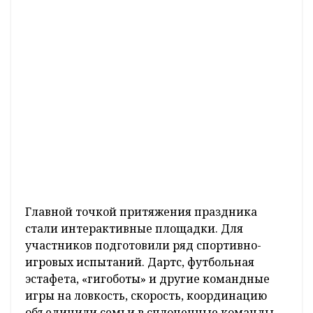
семейные ценности и здоровый образ
жизни.
– Из года в год мы стремимся создать
атмосферу, в которой хочется работать,
развиваться и быть частью общего дела. Для
нас важно, чтобы в семьях работников царили
гармония, уют и благополучие, –
отметила
Ольга Стасевич.
– Такие праздники – прежде
всего возможность поддержать друг друга,
почувствовать командный дух и получить
новые положительные эмоции. Они дают
заряд энергии, помогают коллективу быть
более сплоченным и вдохновляют на новые
трудовые успехи. Хотим, чтобы у наших
сотрудников на работе и дома было как
можно больше поводов для счастья, а в душе
всегда царила радость от профессиональных
достижений и теплых семейных