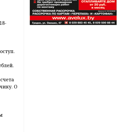
18-
оступ.
ублей.
 счета
чику. О
м