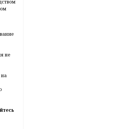
дством
ном
ование
я не
 на
о
йтесь