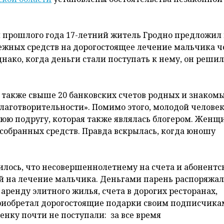
м прошлого года 17-летний житель Гродно предложил
нежных средств на дорогостоящее лечение мальчика ч
днако, когда деньги стали поступать к нему, он решил
 также свыше 20 банковских счетов родных и знакомы
лаготворительности». Помимо этого, молодой челове
нюю подругу, которая также являлась блогером. Женщ
 собранных средств. Правда вскрылась, когда юношу
илось, что несовершеннолетнему на счета и абонентс
й на лечение мальчика. Деньгами парень распоряжал
аренду элитного жилья, счета в дорогих ресторанах,
приобретал дорогостоящие подарки своим подписчика
енку почти не поступали: за все время