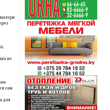
 матери
ерез
х,
к
ина не
кие
ся сам
м для