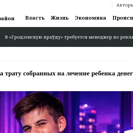
Автор
Власть
Жизнь
Экономика
Проис
район
нскую праўду» требуется менеджер по рекламе: +375 29 5
за трату собранных на лечение ребенка денег