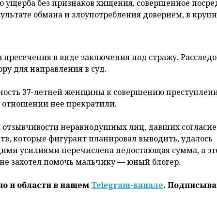
го ущерба без признаков хищения, совершенное посре
ультате обмана и злоупотребления доверием, в круп
 пресечения в виде заключения под стражу. Расслед
ру для направления в суд.
тность 37-летней женщины к совершению преступлени
в отношении нее прекратили.
 отзывчивости неравнодушных лиц, давших согласие
ств, которые фигурант планировал выводить, удалось
щими усилиями перечислена недостающая сумма, а эт
 не захотел помочь мальчику — юный блогер.
но и области в нашем
Telegram-канале
. Подписыва