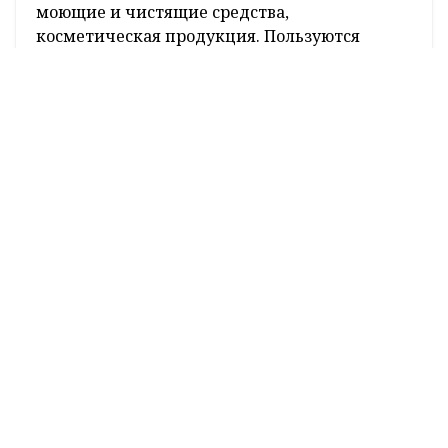
Около 40 предприятий области всех форм
собственности осуществляют поставки
продукции в Азербайджан. В дружественной
стране востребованы древесно-волокнистые
и древесно-стружечные плиты, фанера,
покрытия для пола, мебель деревянная,
моющие и чистящие средства,
косметическая продукция. Пользуются
спросом продукты питания, в том числе
сухое молоко, сливочное масло, сыры, тушки
птицы, яйца кур, готовые и
консервированные продукты из мяса, пиво,
минеральная вода, а также этиловый спирт,
изделия из хрусталя.