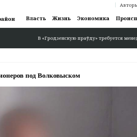
Автор
Власть
Жизнь
Экономика
Проис
район
В «Гродзенскую праўду» требуется менеджер по рекл
ионеров под Волковыском