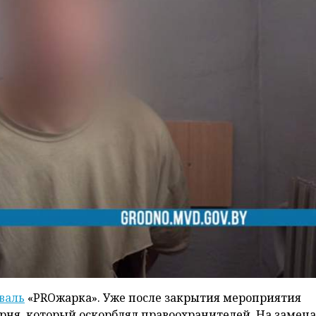
валь
«PROжарка». Уже после закрытия мероприятия
ня, который оскорблял правоохранителей. На замеч