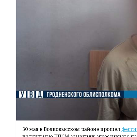
30 мая в Волковысском районе прошел
фести
патрульные ППСМ заметили агрессивного пар