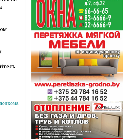
а
ком
ы.
йтесь
сполкома