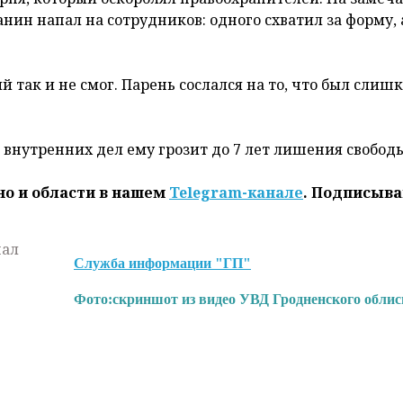
анин напал на сотрудников: одного схватил за форму, 
 так и не смог. Парень сослался на то, что был слиш
 внутренних дел ему грозит до 7 лет лишения свобод
но и области в нашем
Telegram-канале
. Подписыва
нал
Служба информации "ГП"
Фото:
скриншот из видео УВД Гродненского обли