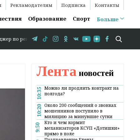
ы
Рекламодателям
Подписка
Контакты
шествия
Образование
Спорт
Больше
аме: +375 29 583-35-86 // В Гродно временно закрывает
Лента
новостей
Можно ли продлить контракт на
10:35
полгода?
Около 200 сообщений о звонках
10:20
мошенников поступило в
милицию за минувшие сутки
Кто и чем кормит
9:50
механизаторов КСУП «Дотишки»
прямо в поле
Поздравление Елены