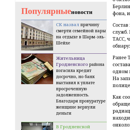
Берлин
Популярные
новости
фона, 
СК назвал
причину
Состав
смерти семейной пары
служб.
на отдыхе в Шарм-эль-
ТАСС, 
Шейхе
обнару
Ранее 
Жительница
Гродненского
состав
района
погасила кредит
одном 
досрочно, но банк
На зап
выставил к уплате
полице
просроченную
задолженность.
Как со
Благодаря прокуратуре
обраще
женщине вернули
радиац
деньги
находи
онколо
В Гродненской