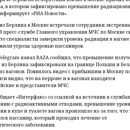
а, в котором зафиксировано превышение радиационн
информирует «РИА Новости».
 из Берлина в Москве встречали сотрудники экстренн
 В пресс-службе Главного управления МЧС по Москве с
что специалисты замерили уровень радиации в вагоне
жили угрозы здоровью пассажиров.
Telegram-канал BAZA сообщил, что превышение излуч
а из Берлина зафиксировали на границе Польши и Бел
из вагонов. Появилось видео с прибывшим в Москву п
иси видно, что на перроне и в вагонах находятся
йские и представители МЧС.
общает «Интерфакс» со ссылкой на источник в службах
нию с радиоактивными отходами, превышение уров
ии в купе и туалете вагона произошло из-за того, что
лся пассажир, который проходил лечение от
гического заболевания.