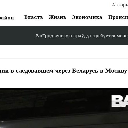
Автор
Власть
Жизнь
Экономика
Проис
район
В «Гродзенскую праўду» требуется менеджер по р
ии в следовавшем через Беларусь в Москву