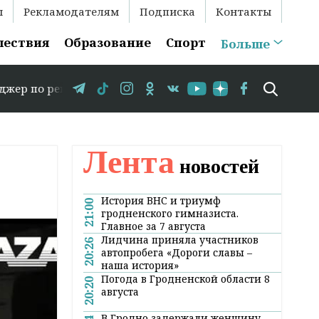
ы
Рекламодателям
Подписка
Контакты
шествия
Образование
Спорт
Больше
екламе: +375 29 583-35-86 // В Гродно временно закрыва
Лента
новостей
История ВНС и триумф
21:00
гродненского гимназиста.
Главное за 7 августа
Лидчина приняла участников
20:26
автопробега «Дороги славы –
наша история»
Погода в Гродненской области 8
20:20
августа
В Гродно задержали женщину,