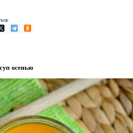
ься:
суп осенью