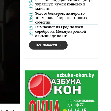
19:54
укравшую чужой кошелек в
магазине
Золото боксеров, лидерство
19:41
«Немана»: обзор спортивных
событий
Гимназист из Гродно взял
19:19
серебро на Международной
олимпиаде по ИИ
Все новости
оезд из