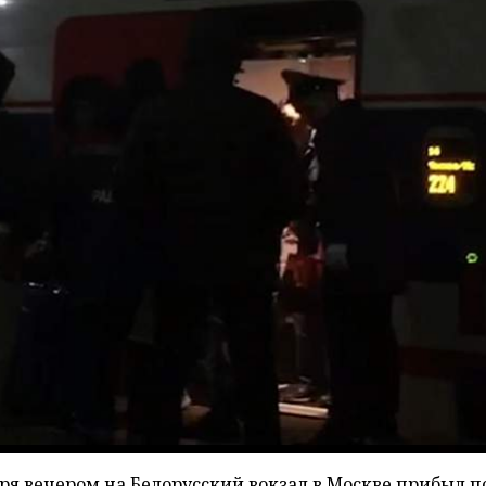
бря вечером на Белорусский вокзал в Москве прибыл п