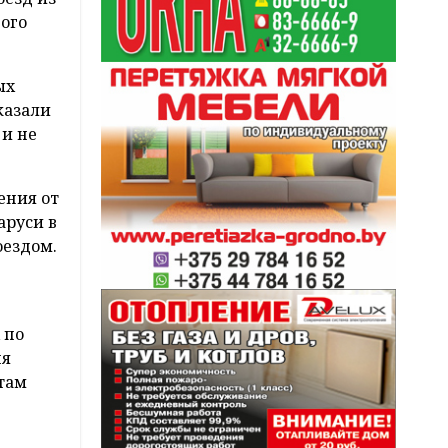
ого
ых
казали
 и не
ения от
аруси в
оездом.
 по
ня
 там