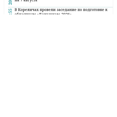
В Кореличах провели заседание по подготовке к
19:55
областным «Дажынкам-2026»
Жаркое лето в Гродно: где и как отдыхают
19:40
горожане
Суверенное общество, нейросети и воспитание
19:25
детей. Министр информации Дмитрий Жук
пообщался с гродненцами
Все новости