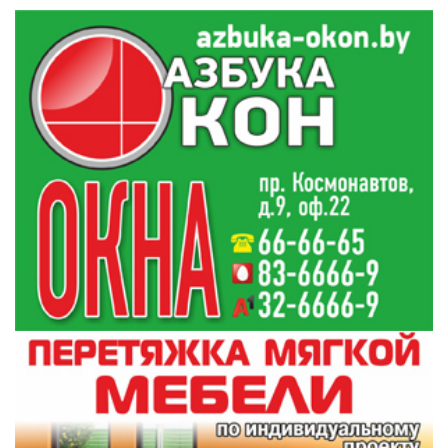
19:50
Обновлен перечень специальностей воинского
19:34
учета для женщин
Сколько зарабатывают строители?
18:31
Виктор Пранюк провел прямую телефонную
17:25
линию с жителями региона
Все новости