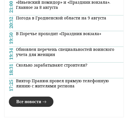
Гродно и области в нашем
Telegram-
канале
. Подписывайтесь по ссылке!
#лес
#природа
#безопасность
Служба информации "ГП"
Поделиться:
Лента
новостей
«Ивьевский помидор» и «Праздник вокзала».
21:00
Главное за 8 августа
Погода в Гродненской области на 9 августа
20:32
В Поречье проходит «Праздник вокзала»