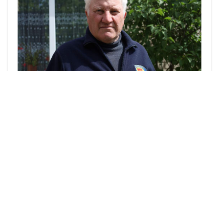
Иван Брониславович рассказал, что в тот
злополучный день погибла одна пожилая
женщина и был серьезно ранен местный
житель, который остался калекой до конца
своих дней.