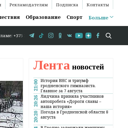
ы
Рекламодателям
Подписка
Контакты
шествия
Образование
Спорт
Больше
29 583-35-86 // В Гродно временно закрывается движени
Лента
новостей
История ВНС и триумф
21:00
гродненского гимназиста.
Главное за 7 августа
Лидчина приняла участников
20:26
автопробега «Дороги славы –
наша история»
Погода в Гродненской области 8
20:20
августа
В Гродно задержали женщину,