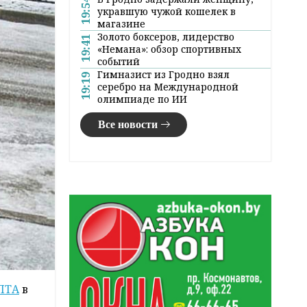
19:54
укравшую чужой кошелек в
магазине
Золото боксеров, лидерство
19:41
«Немана»: обзор спортивных
событий
Гимназист из Гродно взял
19:19
серебро на Международной
олимпиаде по ИИ
Все новости
ЛТА
в