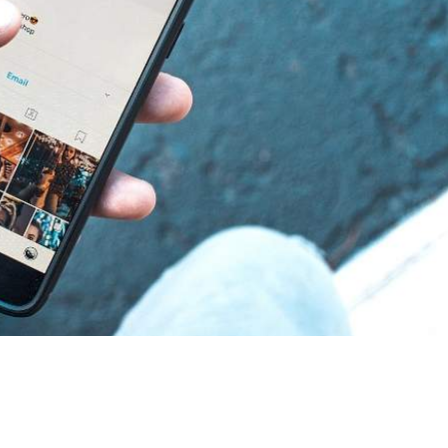
риемлемая, сообщает
"Лідская газета".