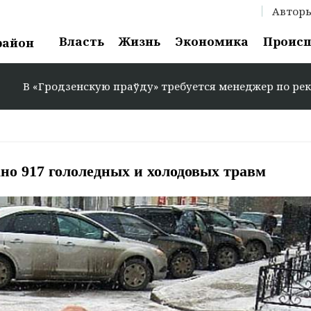
Автор
Власть
Жизнь
Экономика
Проис
район
одзенскую праўду» требуется менеджер по рекламе: +375 
ано 917 гололедных и холодовых травм