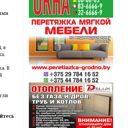
выми
, в
а.
а. В
4
Если
йтесь