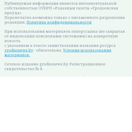
Публикуемая информация является интеллектуальной
собственностью ОУИРП «Рэдакцыя газеты «Гродзенская
праўда».
Перепечатка возможна только с письменного разрешения
редакции.
Политика конфиденциальности
При использовании материалов гиперссылка (не закрытая
от индексации поисковыми системами) на конкретную
новость
с указанием в тексте заимствования названия ресурса
grodnonews.by
- обязательна.
Условия использования
материалов.
Сетевое издание grodnonews.by. Регистрационное
свидетельство № 8.
Выдано 19.07.2023 г. Министерством информации
Республики Беларусь
Мы в соцсетях:
Разработано:
Оставить оценку
16+