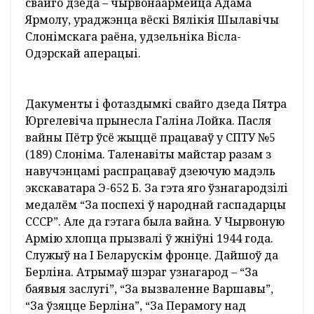
ён быў партызанам атрада імя Ракасоўскага,
які дзейнічаў на Слонімшчыне. Пасля
вызвалення Слоніма быў мабілізаваны ў
Чырвоную Армію. З баямі прайшоў
Усходнюю Прусію, Польшчу, Германію. Меў
баявыя ўзнагароды. На тэрыторыі Германіі
быў ранены. Асколак пад сэрцам у Васіля
застаўся на ўсё жыцце. Але гэта не
перашкодзіла яму працаваць слесарам і
газаэлектразваршчыкам на Шылавіцкім
спіртзаводзе. За высокія дасягненні ў
працоўнай дзейнасці ў 1950 годзе Васіль
Балкунец быў занесены ў Кнігу Пашаны
Слонімскага райвыканкама.
Больш за 30 экспанатаў перадаў музею
Сяргей Хлапонін і напісаў успаміны пра
свайго дзеда – чырвонаармейца Адама
Ярмолу, ураджэнца вёскі Вялікія Шылавічы