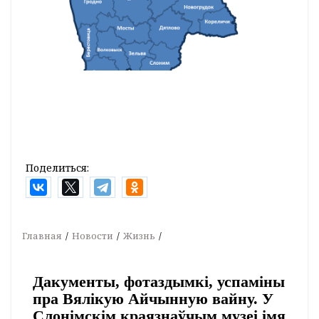
Поделиться:
Главная
Новости
Жизнь
Дакументы, фотаздымкі, успаміны
пра Вялікую Айчынную вайну. У
Слонімскім краязнаўчым музеі імя