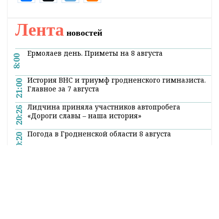
Папоўнілі экспазіцыю і фотаздымкі Акбара
Шаімбаева, які, скончыўшы курсы
малодшых лейтэнантаў, добраахвотнікам
пайшоў на фронт у 1942 годзе. Узбек па
нацыянальнасці, ён ваяваў на Волхаўскім, ІІ
Украінскім франтах. У красавіку 1945 года
пры вызваленні гВены атрымаў раненне і
дзень Перамогі сустракаў у шпіталі. Ён
узнагароджаны мноствам ардэноў і медалёў.
У пасляваенны час застаўся служыць у радах