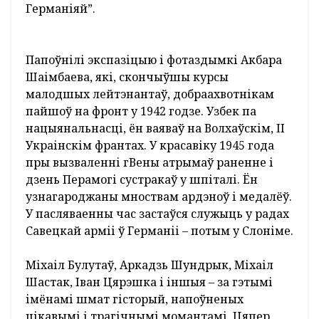
Слонімскага раёна, удзельніка Вісла-
Одэрскай аперацыі.