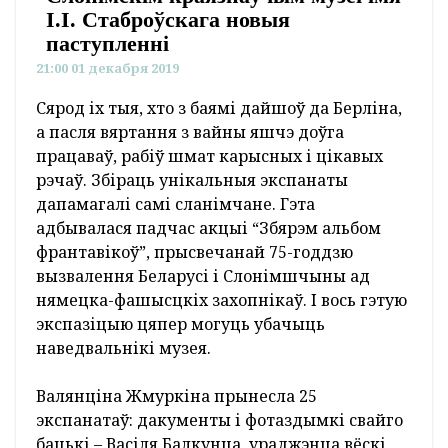
І.І. Стаброўскага новыя
паступленні
21:00 01 декабря 2019
Сярод іх тыя, хто з баямі дайшоў да Берліна,
а пасля вяртання з вайны яшчэ доўга
працаваў, рабіў шмат карысных і цікавых
рэчаў. Збіраць унікальныя экспанаты
дапамагалі самі сланімчане. Гэта
адбывалася падчас акцыі “Збярэм альбом
франтавікоў”, прысвечанай 75-годдзю
вызвалення Беларусі і Слонімшчыны ад
нямецка-фашысцкіх захопнікаў. І вось гэтую
экспазіцыю цяпер могуць убачыць
наведвальнікі музея.