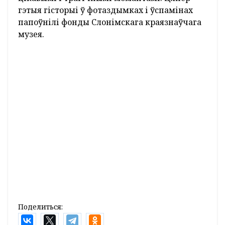
Дакументы і фотаздымкі свайго дзеда Пятра
Юргелевіча прынесла Галіна Лойка. Пасля
вайны Пётр ўсё жыццё працаваў у СПТУ №5
(189) Слоніма. Таленавіты майстар разам з
навучэнцамі распрацаваў дзеючую мадэль
экскаватара Э-652 Б. За гэта яго ўзнагародзілі
медалём “За поспехі ў народнай гаспадарцы
СССР”. Але да гэтага была вайна. У Чырвоную
Армію хлопца прызвалі ў жніўні 1944 года.
Служыў на І Беларускім фронце. Дайшоў да
Берліна. Атрымаў шэраг узнагарод – “За
баявыя заслугі”, “За вызваленне Варшавы”,
“За ўзяцце Берліна”, “За Перамогу над
Германіяй”.