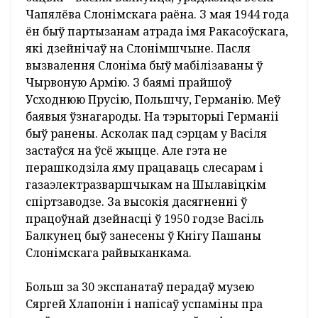
Валянціна Жмуркіна прынесла 25
экспанатаў: дакументы і фотаздымкі свайго
бацькі – Васіля Балкунца, ураджэнца вёскі
Чапялёва Слонімскага раёна. З мая 1944 года