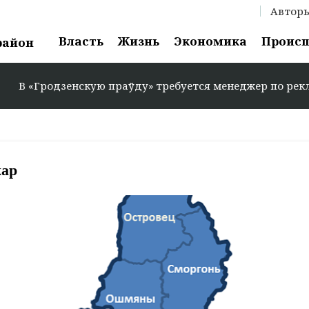
Автор
Власть
Жизнь
Экономика
Проис
район
Гродзенскую праўду» требуется менеджер по рекламе: +37
жар