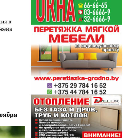
ния в
ожена
оября