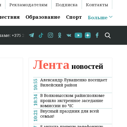
ы
Рекламодателям
Подписка
Контакты
шествия
Образование
Спорт
Больше
5 29 583-35-86 // В Гродно временно закрывается движен
Лента
новостей
Александр Лукашенко посещает
10:55
Вилейский район
В Волковысском райисполкоме
10:34
прошло экстренное заседание
комиссии по ЧС
Вкусный праздник для всей
10:21
семьи!
8 августа прямую телефонную