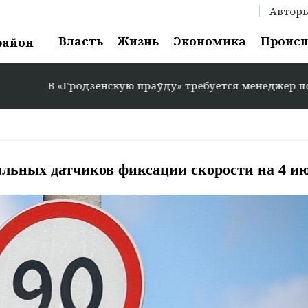
Автор
Власть
Жизнь
Экономика
Проис
район
В «Гродзенскую праўду» требуется менеджер по реклам
льных датчиков фиксации скорости на 4 и