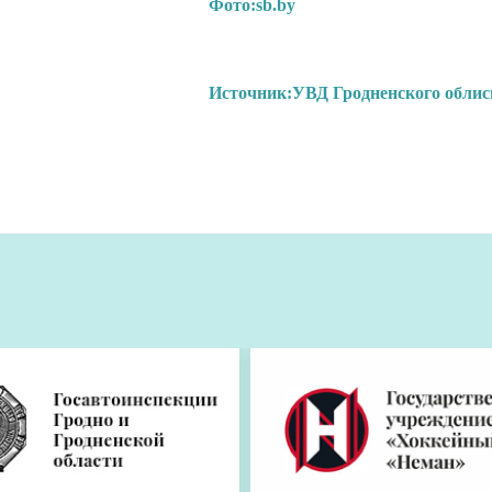
Фото:
sb.by
Источник:
УВД Гродненского обли
ой
тний отдых детей.