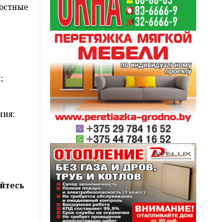
ростные
;
ния:
йтесь