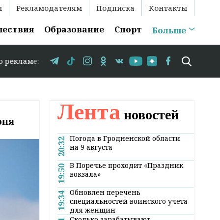
ы
Рекламодателям
Подписка
Контакты
шествия
Образование
Спорт
Больше
е: +375 29 583-35-86 // В Гродно временно закрывается 
Лента
новостей
юня
Погода в Гродненской области
20:32
на 9 августа
В Поречье проходит «Праздник
19:50
вокзала»
Обновлен перечень
19:34
специальностей воинского учета
для женщин
Сколько зарабатывают