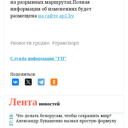
на разрывных маршрутах.Полная
информация об изменениях будет
размещена
на сайте аp1.by
.
#новости гродно
#транспорт
Служба информации "ГП"
Поделиться:
Главная
Новости
Природа и экология
До +11°С ожидается по югу
Беларуси 2 апреля