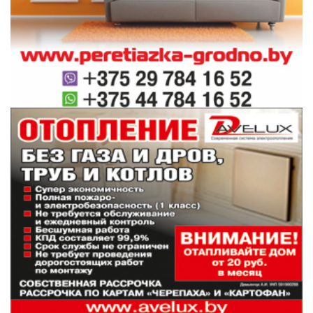
15:56
вступительной кампании 2026
Молодой специалист «Гродзенскай праўды»
15:26
София Янович о проекте, который дал старт в
профессии
В Гродно задержали бесправника-рецидивиста
15:01
на кроссовом мотоцикле
Все новости