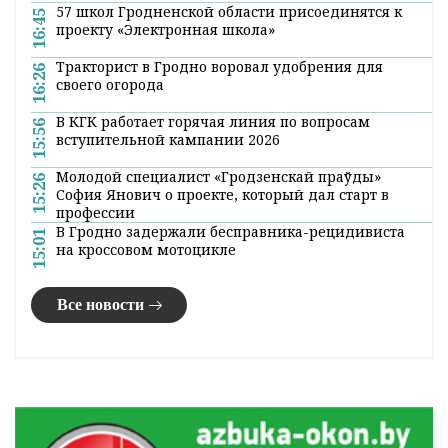
19:39 01 апреля 2020
До 11 градусов тепла ожидается по югу
Беларуси 2 апреля, сообщили
БЕЛТА
в
Республиканском центре по
гидрометеорологии, контролю
радиоактивного загрязнения и мониторингу
окружающей среды Минприроды.
В четверг будет облачно с прояснениями.
Преимущественно по северной части страны
пройдут небольшие осадки (мокрый снег,
дождь). Ночью и утром на отдельных
участках дорог ожидается гололедица. Ветер
прогнозируется юго-западный 5-10 м/с,
утром и днем с порывами до 14 м/с, местами
- до 15-18 м/с.
Температура воздуха ночью составит от