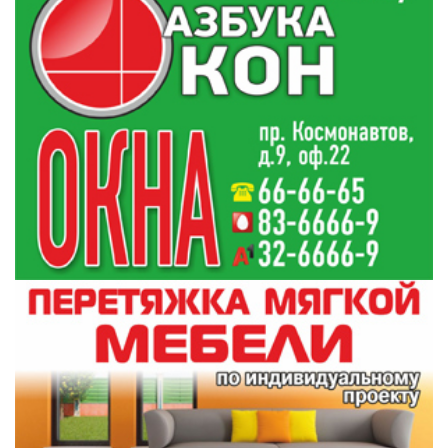
минус 3 до плюс 3, днем - от плюс 4 на севере
до 11 градусов тепла на юге страны.
#природа
#экология
Поделиться:
Лента
новостей
Что делать белорусам, чтобы сохранить мир?
17:18
Александр Лукашенко назвал простую формулу
57 школ Гродненской области присоединятся к
16:45
проекту «Электронная школа»
Тракторист в Гродно воровал удобрения для
16:26
своего огорода
В КГК работает горячая линия по вопросам