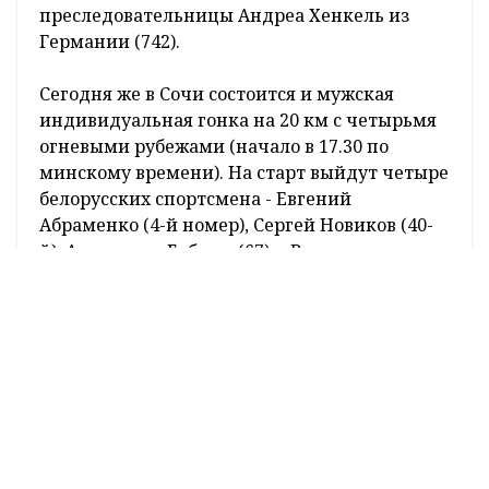
преследовательницы Андреа Хенкель из
Германии (742).
Сегодня же в Сочи состоится и мужская
индивидуальная гонка на 20 км с четырьмя
огневыми рубежами (начало в 17.30 по
минскому времени). На старт выйдут четыре
белорусских спортсмена - Евгений
Абраменко (4-й номер), Сергей Новиков (40-
й), Александр Бабчин (67) и Владимир
Чепелин (99-й). Всего в заявке 105
участников.
Для представителей мужской команды
Беларуси главной задачей на два
оставшихся этапа Кубка мира является
сохранить 15-е место в Кубке наций, которое
позволяет заявлять на гонки этапов Кубка
мира по 4 биатлониста. В затылок белорусам