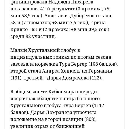
финишировала Надежда Писарева,
показавшая 41-й результат (3 промаха; +5
мин.58,9 сек.). Анастасия Дуборезова стала
58-й (7 промахов; +8 мин.7,5 сек.), Ирина
Кривко - 63-й (2 промаха; +8 мин.39,5 сек.)
среди 92 участниц.
Малый Хрустальный глобус в
индивидуальных гонках по итогам сезона
завоевала норвежка Тура Бергер (168 баллов),
второй стала Андреа Хенкель из Германии
(131), третьей - Дарья Домрачева (122).
В общем зачете Кубка мира впереди
досрочная обладательница большого
Хрустального глобуса Тура Бергер (1117
баллов). Дарья Домрачева упрочила
положение на второй позиции (808),
увеличив отрыв от ближайшей