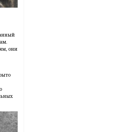
Данный
ам.
ям, они
рыто
о
льных