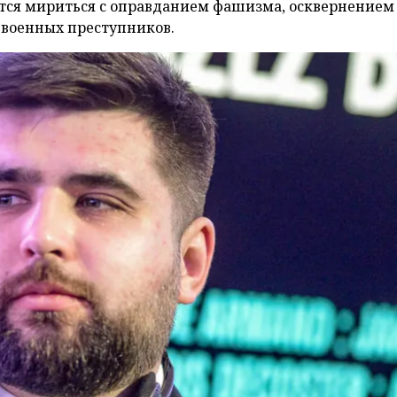
ется мириться с оправданием фашизма, осквернением
военных преступников.