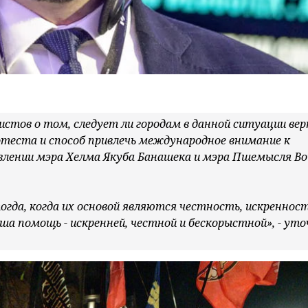
стов о том, следует ли городам в данной ситуации ве
отеста и способ привлечь международное внимание к
явлении мэра Хелма Якуба Банашека и мэра Пшемысля В
гда, когда их основой являются честность, искренност
ша помощь - искренней, честной и бескорыстной», - ут