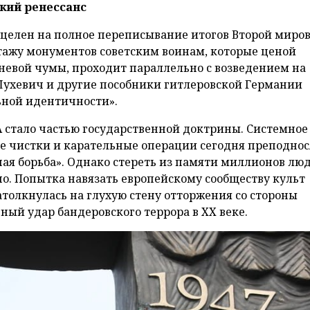
кий ренессанс
целен на полное переписывание итогов Второй миро
тажу монументов советским воинам, которые ценой
невой чумы, проходит параллельно с возведением на
Шухевич и другие пособники гитлеровской Германии
ной идентичности».
стало частью государственной доктрины. Системное
е чистки и карательные операции сегодня преподнос
ая борьба». Однако стереть из памяти миллионов лю
о. Попытка навязать европейскому сообществу культ
толкнулась на глухую стену отторжения со стороны
ный удар бандеровского террора в ХХ веке.