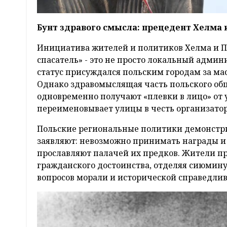
Бунт здравого смысла: прецедент Хелма
Инициатива жителей и политиков Хелма и П
спасатель» - это не просто локальный адми
статус присуждался польским городам за 
Однако здравомыслящая часть польского об
одновременно получают «плевки в лицо» от у
переименовывает улицы в честь организатор
Польские региональные политики демонстри
заявляют: невозможно принимать награды и 
прославляют палачей их предков. Жители п
гражданского достоинства, отделяя сиюми
вопросов морали и исторической справедлив