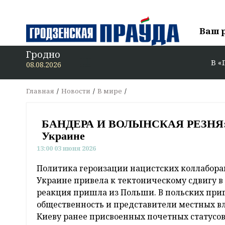
Ваш 
Гродно
В «Гродзенскую пра
08.08.2026
Главная
Новости
В мире
БАНДЕРА И ВОЛЫНСКАЯ РЕЗНЯ: в 
Украине
13:00 03 июня 2026
Политика героизации нацистских коллаборац
Украине привела к тектоническому сдвигу в
реакция пришла из Польши. В польских пр
общественность и представители местных в
Киеву ранее присвоенных почетных статусов