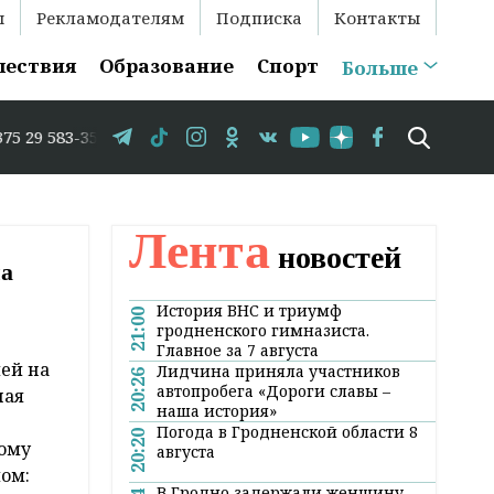
ы
Рекламодателям
Подписка
Контакты
шествия
Образование
Спорт
Больше
 // В Гродно временно закрывается движение по улице Кр
Лента
новостей
а
История ВНС и триумф
21:00
гродненского гимназиста.
Главное за 7 августа
ей на
Лидчина приняла участников
20:26
автопробега «Дороги славы –
ная
наша история»
Погода в Гродненской области 8
20:20
ному
августа
ом:
В Гродно задержали женщину,