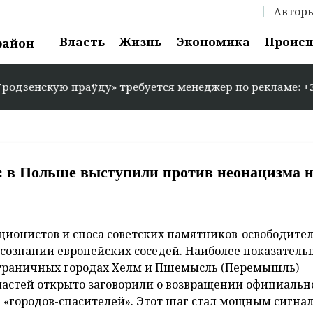
Автор
Власть
Жизнь
Экономика
Проис
район
ўду» требуется менеджер по рекламе: +375 29 583-35-86
Польше выступили против неонацизма н
ионистов и сноса советских памятников-освободител
 сознании европейских соседей. Наиболее показатель
играничных городах Хелм и Пшемысль (Перемышль)
ластей открыто заговорили о возвращении официаль
 «городов-спасителей». Этот шаг стал мощным сигнал