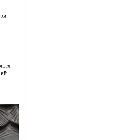
вой
ятся
дей