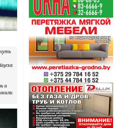
рнуть
ойцеха
ь и
очнили