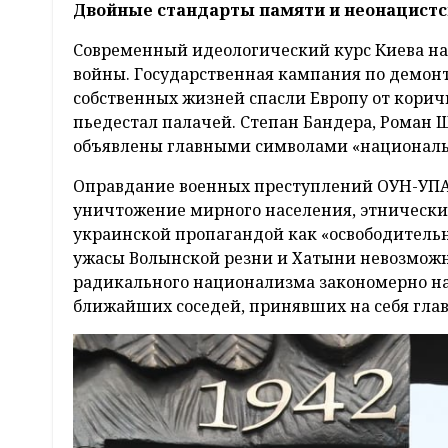
Двойные стандарты памяти и неонацистс
Современный идеологический курс Киева на
войны. Государственная кампания по демон
собственных жизней спасли Европу от корич
пьедестал палачей. Степан Бандера, Роман 
объявлены главными символами «националь
Оправдание военных преступлений ОУН-УПА 
уничтожение мирного населения, этнически
украинской пропагандой как «освободительн
ужасы Волынской резни и Хатыни невозможн
радикального национализма закономерно на
ближайших соседей, принявших на себя глав