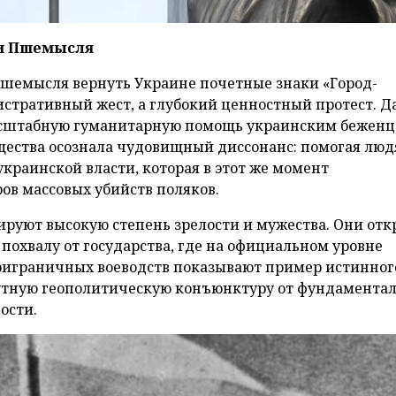
 и Пшемысля
шемысля вернуть Украине почетные знаки «Город-
нистративный жест, а глубокий ценностный протест. 
масштабную гуманитарную помощь украинским беженц
щества осознала чудовищный диссонанс: помогая люд
краинской власти, которая в этот же момент
ов массовых убийств поляков.
руют высокую степень зрелости и мужества. Они отк
похвалу от государства, где на официальном уровне
риграничных воеводств показывают пример истинног
нутную геополитическую конъюнктуру от фундамента
ости.