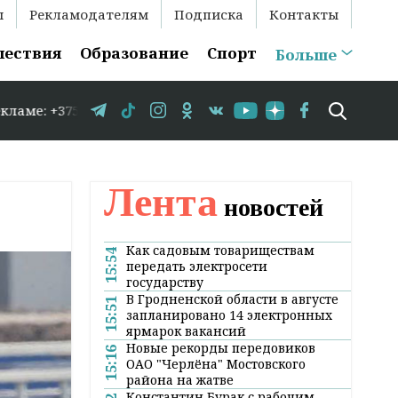
ы
Рекламодателям
Подписка
Контакты
шествия
Образование
Спорт
Больше
375 29 583-35-86 // В Гродно временно закрывается движ
Лента
новостей
Как садовым товариществам
15:54
передать электросети
государству
В Гродненской области в августе
15:51
запланировано 14 электронных
ярмарок вакансий
Новые рекорды передовиков
15:16
ОАО "Черлёна" Мостовского
района на жатве
Константин Бурак с рабочим