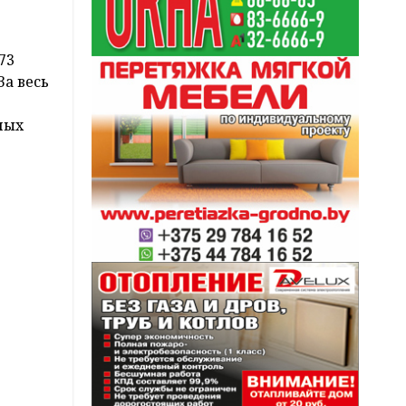
73
За весь
ных