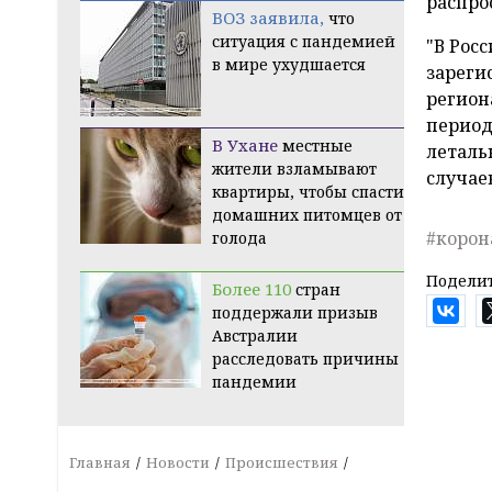
распро
ВОЗ заявила,
что
ситуация с пандемией
"В Рос
в мире ухудшается
зареги
регион
период
В Ухане
местные
леталь
жители взламывают
случаев
квартиры, чтобы спасти
домашних питомцев от
#корон
голода
Поделит
Более 110
стран
поддержали призыв
Австралии
расследовать причины
пандемии
Главная
Новости
Происшествия