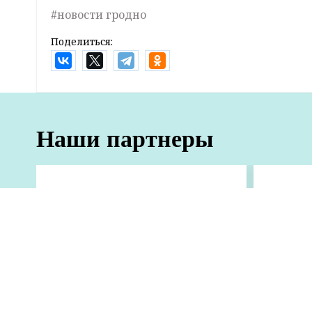
Вечером 30 марта в скорую помощь поступи
одной из квартир города. Прибыв по указан
летней хозяйки квартиры.
По пре
находи
Популярные
новости
напитк
ножево
Следов
исследований. Выяснение всех обстоятельс