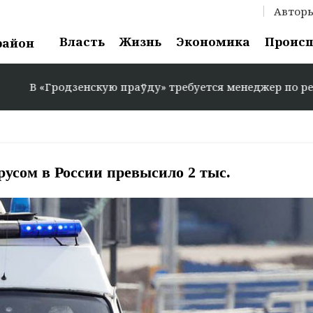
Автор
Власть
Жизнь
Экономика
Проис
район
«Гродзенскую праўду» требуется менеджер по рекламе: +
усом в России превысило 2 тыс.