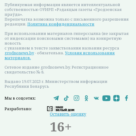
очков, все проиграл. Другой бы на его месте просто
бросил это дело. А он задался целью и не отступил. У
Георгия правильное отношение к спорту. Природные
способности и целеустремленность хорошо в нем
сочетаются и дают результат.
Оперативные и актуальные новости
Гродно и области в нашем
Telegram-
канале
. Подписывайтесь по ссылке!
#шашки
#соревнования
#новости гродно
#спорт
Никита Перовский
Поделиться: