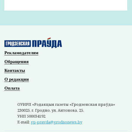
проводятся первенство области по разным
возрастным группам и первенство Беларуси. Есть
высококлассные тренеры, да и игровой практики у
занимающихся достаточно. Многие ребята
обладают огромным потенциалом и стремительно
прогрессируют. Действующий чемпион мира по
шашкам-64 – Игорь Михальченко из Волковыска. Вот
сейчас в шашках-100 на чемпионате страны победил
Георгий Выдерко.
Александр Анисько отмечает, что особых
успехов в стоклеточных шашках на взрослом
уровне давно не было, потому все надежды
сейчас связывают с нынешним юным
чемпионом Беларуси.
– Кроме таланта, Георгию присуще огромное
– считает Александр Анисько.
трудолюбие,
–
Помню, на первых соревнованиях парень набрал ноль