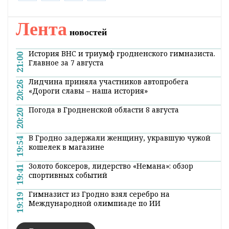
Главная
Новости
Спорт
"Приятно установить такой
рекорд".13-летний гродненец
Георгий Выдерко стал самым
юным чемпионом страны в
истории белорусских шашек
15:16 25 апреля 2021
Чемпионом
страны стал 13-летний кандидат
в мастера спорта Георгий Выдерко из
Гродно, набравший 19 очков из 22
возможных. Георгий выиграл восемь партий,
еще в трех сыграл вничью. Впервые в
истории белорусских шашек спортсмен
такого возраста стал победителем