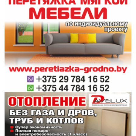
стартует 23 апреля. Вместе с ним область
представят гродненец Александр Маркин и
Илья Астафьев из Слонимского района.
– Готовлюсь, играю в онлайн-турниры, решаю
–
комбинации и пересматриваю тренировки,
рассказал юный чемпион.
– О соперниках в
Турции имею слабое представление, не знаю, кто
приедет. Но шансы, думаю, все равно есть. Настрой
у меня боевой.
После молодежного чемпионата Европы
Георгий планирует принять участие в сборах
перед республиканской школьной
спартакиадой и выступить на
международном турнире в Жировичах,
посвященном освобождению Слонима от
немецко-фашистских захватчиков. И хотя