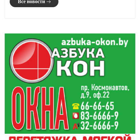
чемпионата страны. Эта виктория позволила
юному шашисту соответствовать нормативу
на получение звания «Мастер спорта по
шашкам-100».
– Конечно, приятно стать чемпионом и установить
– поделился Георгий.
такой рекорд,
– Я хорошо
отыграл, не буду скромничать. Думаю, это была
заслуженная победа. Удалось не все. Я точно знаю, в
каких моментах не дожал. Например, в партии с
международным мастером Алексеем Куницей у меня
была выигрышная позиция, но из-за недостатка
времени, которое я не совсем грамотно распределил,
сыграл вничью. Да и в выигранных партиях можно
было проявить себя лучше. Практически во всем
можно найти моменты, над которыми еще стоит
поработать.
Сейчас Георгий готовится к молодежному
чемпионату Европы в Турции, который