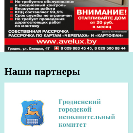
юный спортсмен сейчас делает основной
упор на стоклеточные шашки, он заверил,
что будет стараться стать лучшим и в
турнирах по шашкам-64.
Успехи гродненских шашистов,
побеждающих на самом высоком уровне –
закономерный результат. По словам
Александра Анисько, заместителя
председателя Федерации шашек
Республики Беларусь и арбитра
международной категории шашечному
спорту в Гродненской области уделяется
должное внимание:
– У нас один из ведущих шашечных регионов. В
области четыре шашечных центра: Гродно, Лида,
Слоним и Волковыск. На Гродненщине регулярно