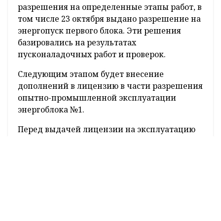
Материалы подготовлены в связи с
поступающими вопросами о
лицензировании АЭС на текущем этапе
(ввод в эксплуатацию энергоблока №1). Они
доступны на русском и английском языках в
разделе "Лицензирование/Справочная
информация" на сайте Госатомнадзора.
В ведомстве напомнили: в процессе
лицензирования МЧС выдало
БелАЭС
разрешения на определенные этапы работ, в
том числе 23 октября выдано разрешение на
энергопуск первого блока. Эти решения
базировались на результатах
пусконаладочных работ и проверок.
Следующим этапом будет внесение
дополнений в лицензию в части разрешения
опытно-промышленной эксплуатации