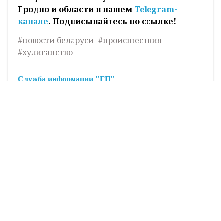
Гродно и области в нашем
Telegram-
канале
. Подписывайтесь по ссылке!
#новости беларуси
#происшествия
#хулиганство
Служба информации "ГП"
Поделиться:
Лента
новостей
Планируемые места установки мобильных
8:02
датчиков фиксации скорости на 7 августа
День Анны Летней: приметы и поверья на 7
7:05
августа