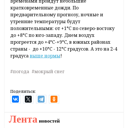
-5°C. Днем от 0 до +7°C. Но из-за порывистого
северного ветра ощущение холода усилится.
Вновь увидим снег. Но он будет мокрым и
достаточно быстро растает. Будьте
внимательны - на отдельных участках дорог
возможна гололедица.
Во второй половине недели температура
начнет постепенно повышаться.
Будет облачная с прояснениями погода.
Временами пройдут небольшие
кратковременные дожди. По
предварительному прогнозу, ночные и
утренние температуры будут
положительными: от +1°C по северо-востоку
до +8°C по юго-западу. Днем воздух
прогреется до +4°C-+9°C, в южных районах
страны - до +10°C - 12°C градусов. А это на 2-4
градуса
выше нормы
!