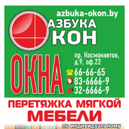
10:35
Около 200 сообщений о звонках мошенников
10:20
поступило в милицию за минувшие сутки
Кто и чем кормит механизаторов КСУП
9:50
«Дотишки» прямо в поле
Все новости