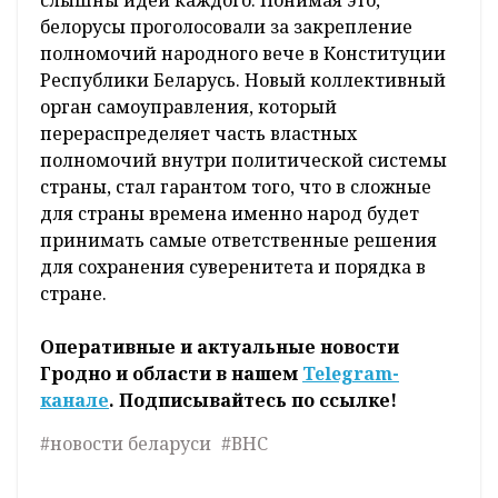
конституционной реформы, укрепления
государственности, формирования
гражданского общества, усиления роли
регионов, изменения в системе местного
самоуправления и многого другого. Да и в
целом за 27 лет, прошедших с момента
первого ВНС, сделано немало. Собрание
стало местом, где важнейшие вопросы
социально-экономического и политического
развития согласовываются с народом, где
слышны идеи каждого. Понимая это,
белорусы проголосовали за закрепление
полномочий народного вече в Конституции
Республики Беларусь. Новый коллективный
орган самоуправления, который
перераспределяет часть властных
полномочий внутри политической системы
страны, стал гарантом того, что в сложные
для страны времена именно народ будет