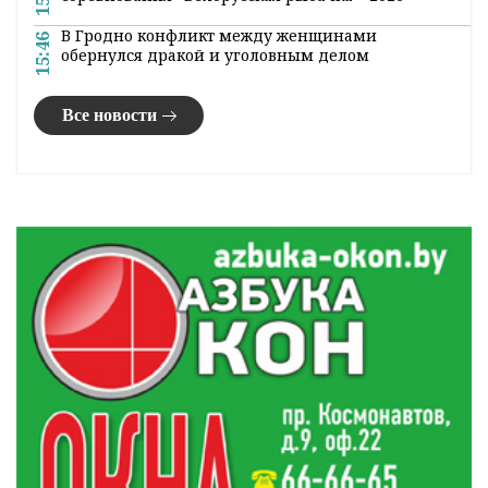
В «МилкАгро» дан старт сбору черной
17:20
смородины
МНС начало рассылку уведомлений на уплату
17:05
единого имущественного платежа
Три человека утонули в Гродненской области за
16:33
выходные
В Беларуси утвердили новую программу
16:23
развития зарядных станций для электромобилей
На Зельвенском водохранилище пройдут
15:53
соревнования «Белорусская рыбачка – 2026»
В Гродно конфликт между женщинами
15:46
обернулся дракой и уголовным делом
Все новости