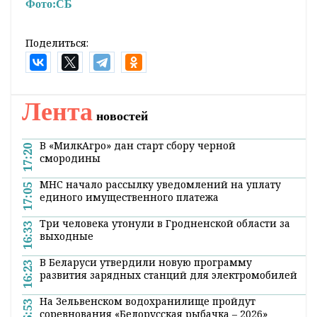
принимать самые ответственные решения
для сохранения суверенитета и порядка в
стране.
Оперативные и актуальные новости
Гродно и области в нашем
Telegram-
канале
. Подписывайтесь по ссылке!
#новости беларуси
#ВНС
Фото:
СБ
Поделиться:
Лента
новостей