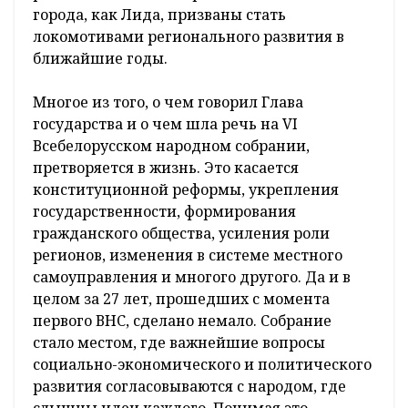
государства, расставляются главные
акценты.
В своем выступлении с высокой трибуны ВНС
я говорил о Лидском районе и отметил, что в
числе его приоритетов – инвестиции,
строительство жилья, увеличение доходов и
уровня жизни людей. Планы реализуются, за
сказанное несем ответственность. Тогда же
Президент и озвучил тезис «сильные
регионы – сильная страна». То есть такие
города, как Лида, призваны стать
локомотивами регионального развития в
ближайшие годы.
Многое из того, о чем говорил Глава
государства и о чем шла речь на VI
Всебелорусском народном собрании,
претворяется в жизнь. Это касается