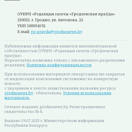
ОУИРП «Рэдакцыя газеты «Гродзенская праўда»
230025, г. Гродно, ул. Антонова, 25.
УНП 500034192
E-mail:
gp-pravda@grodnonews.by
Публикуемая информация является интеллектуальной
собственностью ОУИРП «Рэдакцыя газеты «Гродзенская
праўда».
Перепечатка возможна только с письменного разрешения
редакции.
Политика конфиденциальности
При использовании материалов гиперссылка (не закрытая
от индексации поисковыми системами) на конкретную
новость
с указанием в тексте заимствования названия ресурса
grodnonews.by
- обязательна.
Условия использования
материалов.
Сетевое издание grodnonews.by. Регистрационное
свидетельство № 8.
Выдано 19.07.2023 г. Министерством информации
Республики Беларусь