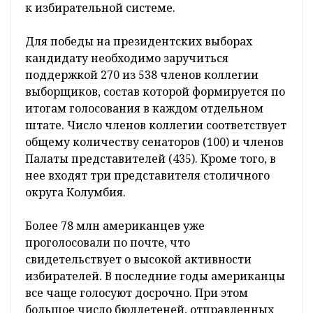
активную кампанию, не сдерживаясь в
оценках друг друга и используя острые
выпады. 78-летний Трамп обвиняет Харрис в
отсутствии опыта и называет ее политику
"радикально левой", утверждая, что ее
избрание приведет к "социалистическому
повороту" в стране. В ответ 60-летняя Харрис
заявляет, что республиканец Трамп
представляет угрозу для демократии и
обвиняет его в попытках подорвать доверие
к избирательной системе.
Для победы на президентских выборах
кандидату необходимо заручиться
поддержкой 270 из 538 членов коллегии
выборщиков, состав которой формируется по
итогам голосования в каждом отдельном
штате. Число членов коллегии соответствует
общему количеству сенаторов (100) и членов