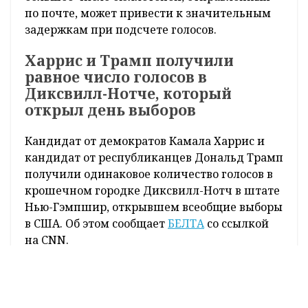
Палаты представителей (435). Кроме того, в
нее входят три представителя столичного
округа Колумбия.
Более 78 млн американцев уже
проголосовали по почте, что
свидетельствует о высокой активности
избирателей. В последние годы американцы
все чаще голосуют досрочно. При этом
большое число бюллетеней, отправленных
по почте, может привести к значительным
задержкам при подсчете голосов.
Харрис и Трамп получили
равное число голосов в
Диксвилл-Нотче, который
открыл день выборов
Кандидат от демократов Камала Харрис и