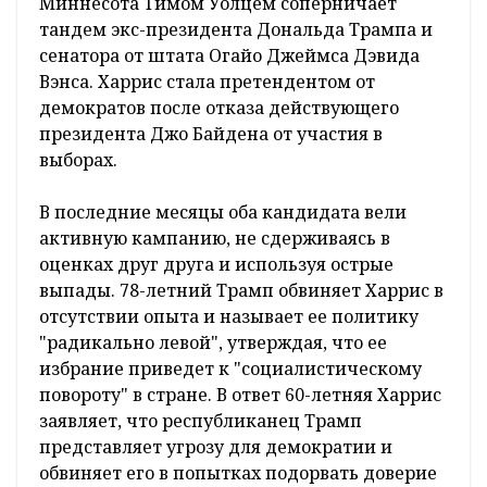
американцам предстоит избрать 33
сенаторов, 435 членов Палаты
представителей, губернаторов 11 штатов и
двух территорий, а также местные органы
власти. Об этом сообщает
БЕЛТА
со ссылкой
на ТАСС.
В борьбе за Белый дом с вице-президентом
Камалой Харрис и губернатором штата
Миннесота Тимом Уолцем соперничает
тандем экс-президента Дональда Трампа и
сенатора от штата Огайо Джеймса Дэвида
Вэнса. Харрис стала претендентом от
демократов после отказа действующего
президента Джо Байдена от участия в
выборах.
В последние месяцы оба кандидата вели