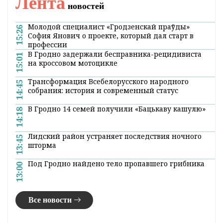
Главная
Новости
В мире
Латвия может запретить
автобусные рейсы в Беларусь и
Россию
19:20 13 мая 2026
Минсообщения Латвии связало
регулярное автобусное сообщение между
странами с повышенным риском для
латышей столкнуться «с ситуациями
влияния и вербовки».
Министерство сообщения Латвии хочет
ограничить регулярные международные
автобусные перевозки: аннулировать уже
выданные разрешения на маршруты или не
продлевать их после окончания срока
действия. Окончательное решение должно