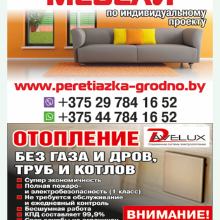
Служба информации "ГП"
Фото:
СБ
Поделиться:
Лента
новостей
Молодой специалист «Гродзенскай праўды»
15:26
София Янович о проекте, который дал старт в
профессии
В Гродно задержали бесправника-рецидивиста
15:01
на кроссовом мотоцикле
Трансформация Всебелорусского народного
14:45
собрания: история и современный статус
В Гродно 14 семей получили «Бацькаву кашулю»
14:18