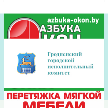
принять правительство Латвии.
Согласно
Delfi, сейчас уже действует запрет
для перевозчиков на выполнение
международных нерегулярных
пассажирских перевозок автобусами через
латвийско-белорусскую и латвийско-
российскую границы. Теперь ведомство
республики разработало поправки,
распространяющие этот запрет и на
регулярные перевозки.
Оперативные и актуальные новости
Гродно и области в нашем
Telegram-
канале
. Подписывайтесь по ссылке!
#новости в мире
#в мире
#транспорт
#Латвия