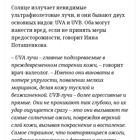
Солнце излучает невидимые
ультрафиолетовые лучи, и они бывают двух
основных видов: UVA и UVB. Оба могут
нанести вред, если не принять меры
предосторожности, говорит Инна
Поташенкова.
– UVA лучи – главные подозреваемые в
преждевременном старении кожи, –
говорит
врач-валеолог.
– Именно они виноваты в
потере упругости, появлении мелких
морщинок, делая кожу тусклой и
безжизненной. UVB-лучи – более агрессивные и
прямые. Они не проникают так глубоко, но их
удар ощущается сразу – это они вызывают те
самые солнечные ожоги, повреждая верхний
слой кожи, вызывая покраснение и воспаление.
Самое страшное, что повторяющиеся ожоги,
особенно полученные в детстве и юности,