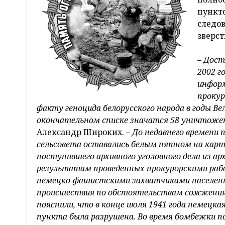
пункт
следов
зверс
– Дост
2002 г
информ
прокур
факту геноцида белорусского народа в годы Ве
окончательном списке значатся 58 уничтожен
Александр Широких. –
До недавнего времени 
сельсовета оставались белым пятном на карте
поступившего архивного уголовного дела из ар
результатам проведенных прокурорскими ра
немецко-фашистскими захватчиками населенн
происшествия по обстоятельствам сожжения
пояснили, что в конце июля 1941 года немецка
пункта была разрушена. Во время бомбежки п