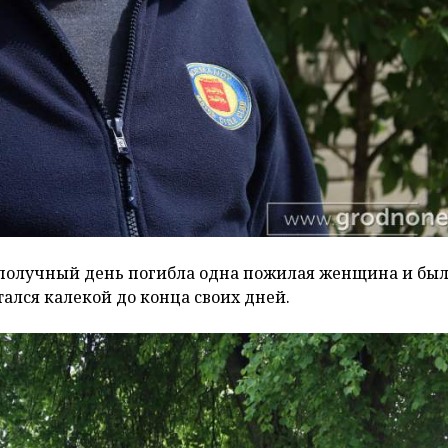
лополучный день погибла одна пожилая женщина и бы
ался калекой до конца своих дней.