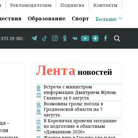
ы
Рекламодателям
Подписка
Контакты
шествия
Образование
Спорт
Больше
// В Гродно временно закрывается движение по улице Кр
Лента
новостей
Встреча с министром
21:00
информации Дмитрием Жуком.
Главное за 6 августа
Возможны грозы: погода в
20:20
Гродненской области на 7
августа
В Кореличах провели заседание
19:55
да –
по подготовке к областным
тели
«Дажынкам-2026»
еленных
Жаркое лето в Гродно: где и как