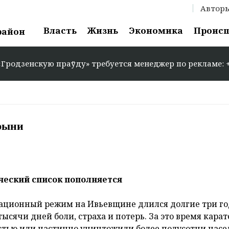
Автор
Власть
Жизнь
Экономика
Проис
район
ўду» требуется менеджер по рекламе: +375 29 583-35-86 
брыни
ческий список пополняется
ационный режим на Ивьевщине длился долгие три го
тысячи дней боли, страха и потерь. За это время кара
стью или частично уничтожили более полусотни нас