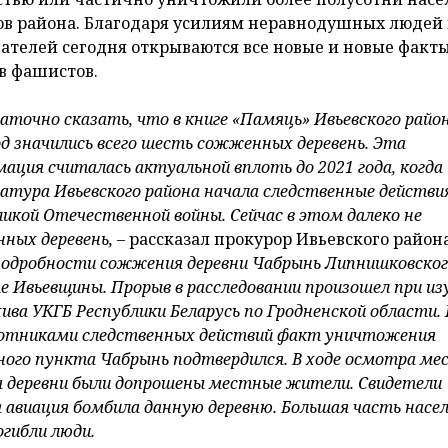
ов района. Благодаря усилиям неравнодушных людей
ателей сегодня открываются все новые и новые факт
тв фашистов.
аточно сказать, что в книге «Памяць» Ивьевского райо
од значились всего шесть сожженных деревень. Эта
ация считалась актуальной вплоть до 2021 года, когда
атура Ивьевского района начала следственные действи
ликой Отечественной войны. Сейчас в этом далеко не
ных деревень, –
рассказал прокурор Ивьевского район
подробности сожжения деревни Чабрынь Липнишковско
 Ивьевщины. Прорыв в расследовании произошел при из
хива УКГБ Республики Беларусь по Гродненской области.
ботниками следственных действий факт уничтожения
ого пункта Чабрынь подтвердился. В ходе осмотра ме
 деревни были допрошены местные жители. Свидетели
я авиация бомбила данную деревню. Большая часть насе
огибли люди.