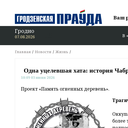
Ваш 
Гродно
В «Гродзенскую пра
07.08.2026
Главная
Новости
Жизнь
Одна уцелевшая хата: история Ча
10:09 03 июня 2026
Проект «Память огненных деревень».
Траги
Оккуп
более 
полно