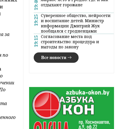
19:40
отдыхают горожане
 и
ы
Суверенное общество, нейросети
19:25
и воспитание детей. Министр
информации Дмитрий Жук
пообщался с гродненцами
на за
Согласование места под
19:15
строительство: процедура и
выгоды по закону
я по
Все новости
а
го
учении
 По
ста
ленного