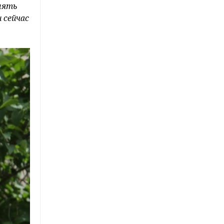
нять
 сейчас