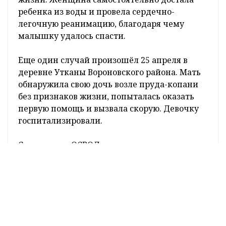
ребенка из воды и провела сердечно-
легочную реанимацию, благодаря чему
малышку удалось спасти.
Еще один случай произошёл 25 апреля в
деревне Утканы Вороновского района. Мать
обнаружила свою дочь возле пруда-копани
без признаков жизни, попыталась оказать
первую помощь и вызвала скорую. Девочку
госпитализировали.
Сотрудники ОСВОД напоминают: вода —
источник повышенной опасности, особенно
для маленьких детей. Ни на секунду нельзя
оставлять их без присмотра рядом с
водоёмами — будь то река, пруд или даже
небольшой бассейн во дворе. Несчастный
случай может произойти именно в тот