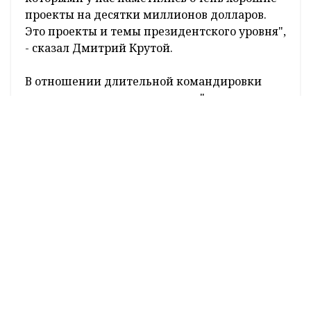
проекты на десятки миллионов долларов.
Это проекты и темы президентского уровня",
- сказал Дмитрий Крутой.
В отношении длительной командировки
главы государства он призвал "не раздувать
сенсацию там, где ее нет". "Идет абсолютно
обычная, планомерная, очень скрупулезная
работа", - подчеркнул глава Администрации
Президента.
Он рассказал, что до командировки
Президент на протяжении нескольких дней
изучал соответствующие материалы, вносил
корректировки. Ставилась задача
подготовить эти визиты наилучшим
образом.