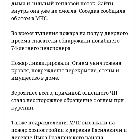
23 июня в 12.00 спасатели выехали по
сообщению о пожаре в частном жилом доме
в агрогородке Теглевичи Зельвенского
района. По прибытии четырех пожарных
расчетов кровля деревянного строения была
охвачена пламенем.
В доме проживают пенсионеры. Накануне
трагедии хозяйка занималась
хозяйственными делами в огороде, а ее
супруг остался отдыхать дома. Спустя время
женщина вернулась домой и ощутила запах
дыма и сильный тепловой поток. Зайти
внутрь она уже не смогла. Соседка сообщила
об этом в МЧС.
Во время тушения пожара на полу у дверного
проема спасатели обнаружили погибшего
74-летнего пенсионера.