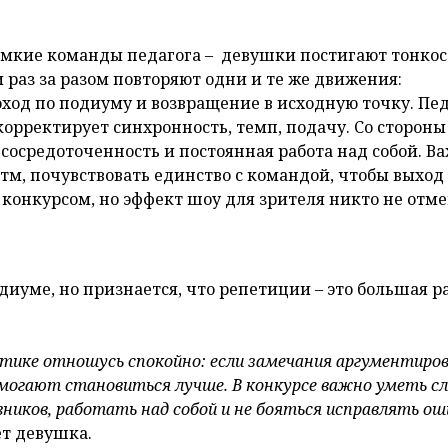
ромкие команды педагога – девушки постигают тонко
 раз за разом повторяют одни и те же движения:
оход по подиуму и возвращение в исходную точку. Пе
орректирует синхронность, темп, подачу. Со стороны
 сосредоточенность и постоянная работа над собой. В
итм, почувствовать единство с командой, чтобы выход
онкурсом, но эффект шоу для зрителя никто не отме
иуме, но признается, что репетиции – это большая р
итике отношусь спокойно: если замечания аргументиро
могают становиться лучше. В конкурсе важно уметь 
ников, работать над собой и не бояться исправлять оши
ет девушка.