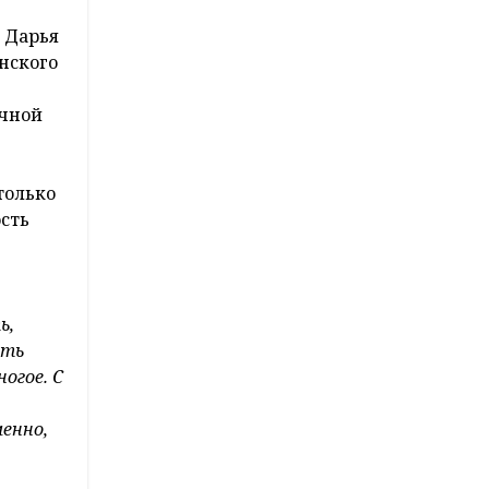
 Дарья
нского
ичной
только
ость
:
ь,
сть
огое. С
менно,