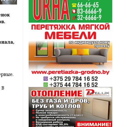
енок
ов.
знала,
ервые.
 В