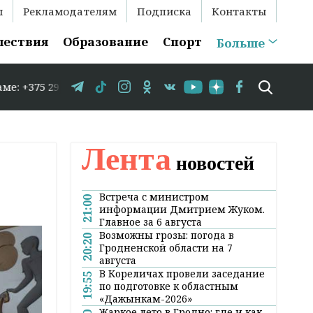
ы
Рекламодателям
Подписка
Контакты
шествия
Образование
Спорт
Больше
-35-86 // В Гродно временно закрывается движение по ул
Лента
новостей
Встреча с министром
21:00
информации Дмитрием Жуком.
Главное за 6 августа
Возможны грозы: погода в
20:20
Гродненской области на 7
августа
В Кореличах провели заседание
19:55
по подготовке к областным
«Дажынкам-2026»
Жаркое лето в Гродно: где и как