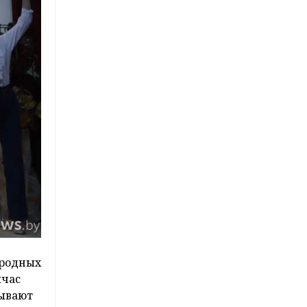
ародных
йчас
тывают