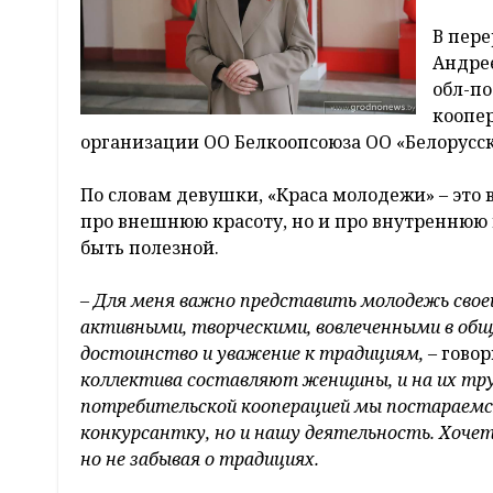
В пере
Андрее
обл-по
коопер
организации ОО Белкоопсоюза ОО «Белорусс
По словам девушки, «Краса молодежи» – это 
про внешнюю красоту, но и про внутреннюю 
быть полезной.
– Для меня важно представить молодежь свое
активными, творческими, вовлеченными в об
достоинство и уважение к традициям,
– говор
коллектива составляют женщины, и на их тру
потребительской кооперацией мы постараемся
конкурсантку, но и нашу деятельность. Хоче
но не забывая о традициях.