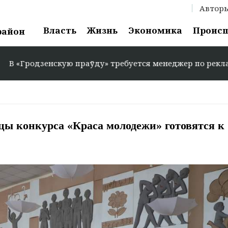
Автор
Власть
Жизнь
Экономика
Проис
район
ую праўду» требуется менеджер по рекламе: +375 29 583
цы конкурса «Краса молодежи» готовятся к