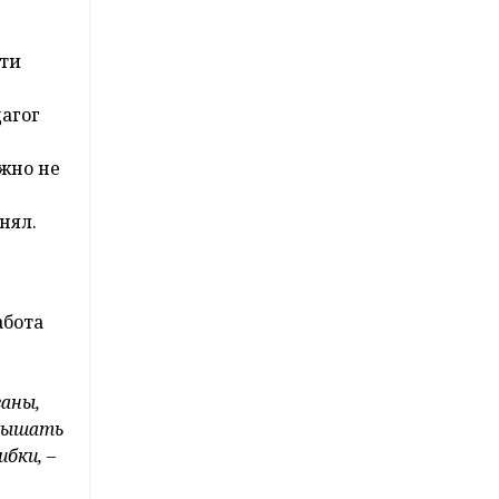
сти
дагог
ажно не
нял.
абота
ваны,
слышать
бки, –