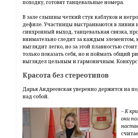
походку, готовят танцевальные номера.
В зале слышны четкий стук каблуков и нег
дефиле. Участницы выстраиваются в линии и
синхронный выход, танцевальная связка, пр
внимательно следит за каждым элементом, к
выглядит легко, но за этой плавностью стоит
только показать себя, но и поймать общий р
выглядел цельным и гармоничным. Конкурс к
Красота без стереотипов
Дарья Андреевская уверенно держится на под
над собой.
– К кр
они по
настав
счита