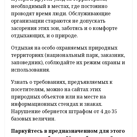
нужно пресекать, и специалисты Минского
городского комитета природных ресурсов и
охраны окружающей среды регулярно
проводят рейды. Чтобы отдых не омрачило
справедливое наказание рублем, достаточно
помнить и соблюдать простые правила.
Выбирайте для досуга специально
обустроенные зоны.
Там регулярно производятся уборка, вывоз
мусора и другой уход за территорией,
необходимый в местах, где постоянно
проводят время люди. Обслуживающие
организации стараются не допускать
засорения этих зон, заботясь и о комфорте
отдыхающих, и о природе.
Отдыхая на особо охраняемых природных
территориях (национальный парк, заказник,