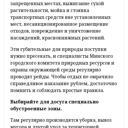
В разгар лета любую свободную минуту
хочется провести на природе, понежиться
под солнечными лучами у воды, искупаться,
устроить пикник, отправиться в поход с
палатками и вечерами у костра. Экологи
констатируют, что, к сожалению, случаи
безответственного отношения отдыхающих
к окружающей среде встречаются. Самые
распространенные: разведение костров в
запрещенных местах, выжигание сухой
растительности, мойка и стоянка
транспортных средств вне установленных
мест, несанкционированное размещение
отходов, повреждение и уничтожение
насаждений, краснокнижных растений.
Эти губительные для природы поступки