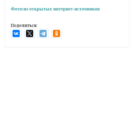
Фото:
из открытых интернет-источников
Поделиться:
Лента
новостей
Встреча с министром информации Дмитрием
21:00
Жуком. Главное за 6 августа
Возможны грозы: погода в Гродненской области
20:20
на 7 августа
В Кореличах провели заседание по подготовке к
19:55
областным «Дажынкам-2026»
Жаркое лето в Гродно: где и как отдыхают
19:40
горожане