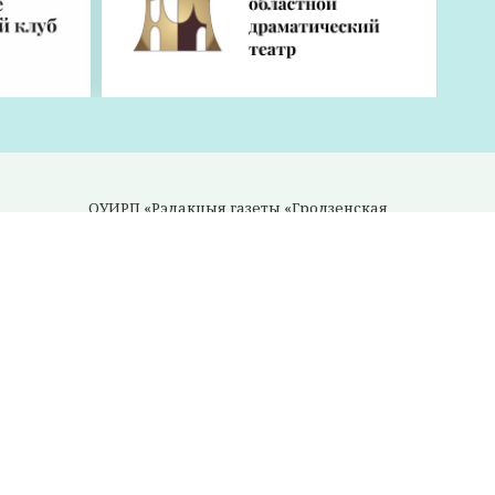
ОУИРП «Рэдакцыя газеты «Гродзенская
праўда»
230025, г. Гродно, ул. Антонова, 25.
УНП 500034192
E-mail:
gp-pravda@grodnonews.by
Мы в
соцсетях:
ть
Разработано:
Оставить оценку
16+