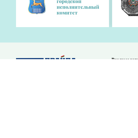
Рекламодат
О редакции
Публикуемая информация является интеллектуальной со
Перепечатка возможна только с письменного разрешен
При использовании материалов гиперссылка (не закрыт
с указанием в тексте заимствования названия ресурса
gr
Сетевое издание grodnonews.by. Регистрационное свидет
Выдано 19.07.2023 г. Министерством информации Респуб