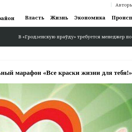
Автор
Власть
Жизнь
Экономика
Проис
район
В «Гродзенскую праўду» требуется менеджер по рекламе:
ьный марафон «Все краски жизни для тебя!»