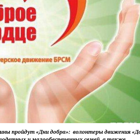
енщины пройдут «Дни добра»: волонтеры движения «Д
огодетных и малообеспеченных семей, а также