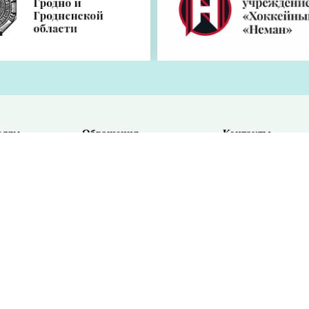
елям
Обращения
Контакты
Оплата
бственностью ОУИРП «Рэдакцыя газеты «Гродзенская праўда».
ия редакции.
Политика конфиденциальности
ая от индексации поисковыми системами) на конкретную новос
odnonews.by
- обязательна.
Условия использования материалов.
ельство № 8.
лики Беларусь