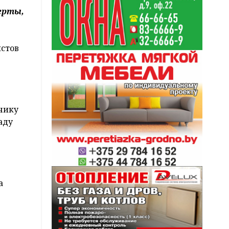
ерты,
истов
чику
аду
а