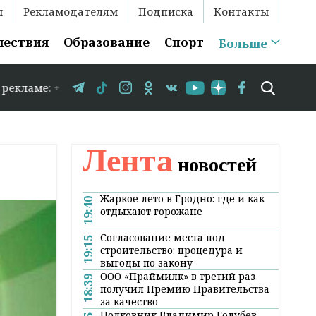
ы
Рекламодателям
Подписка
Контакты
шествия
Образование
Спорт
Больше
 +375 29 583-35-86 // В Гродно временно закрывается дв
Лента
новостей
Жаркое лето в Гродно: где и как
19:40
отдыхают горожане
Согласование места под
19:15
строительство: процедура и
выгоды по закону
ООО «Праймилк» в третий раз
18:39
получил Премию Правительства
за качество
Полковник Владимир Голубев