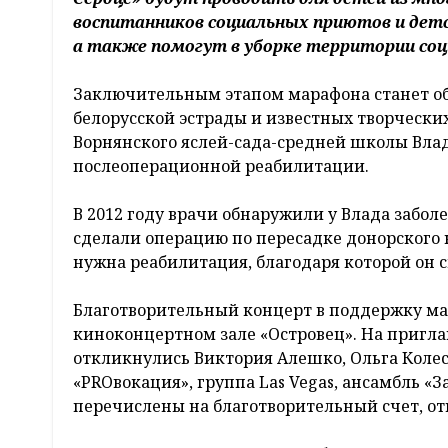
воспитанников социальных приютов и детс
а также помогут в уборке территории со
Заключительным этапом марафона станет об
белорусской эстрады и известных творчески
Ворнянского яслей-сада-средней школы Вла
послеоперационной реабилитации.
В 2012 году врачи обнаружили у Влада забо
сделали операцию по пересадке донорского 
нужна реабилитация, благодаря которой он 
Благотворительный концерт в поддержку мал
киноконцертном зале «Островец». На пригл
откликнулись Виктория Алешко, Ольга Колес
«PROвокация», группа Las Vegas, ансамбль «З
перечислены на благотворительный счет, от