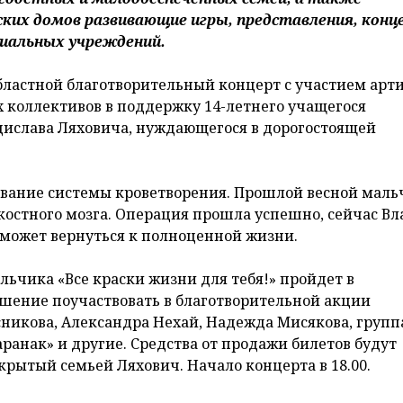
ких домов развивающие игры, представления, конц
циальных учреждений.
ластной благотворительный концерт с участием арт
х коллективов в поддержку 14-летнего учащегося
дислава Ляховича, нуждающегося в дорогостоящей
левание системы кроветворения. Прошлой весной маль
костного мозга. Операция прошла успешно, сейчас Вл
сможет вернуться к полноценной жизни.
ьчика «Все краски жизни для тебя!» пройдет в
ашение поучаствовать в благотворительной акции
никова, Александра Нехай, Надежда Мисякова, групп
аранак» и другие. Средства от продажи билетов будут
крытый семьей Ляхович. Начало концерта в 18.00.