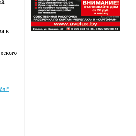
ой
ен к
еского
бя!"