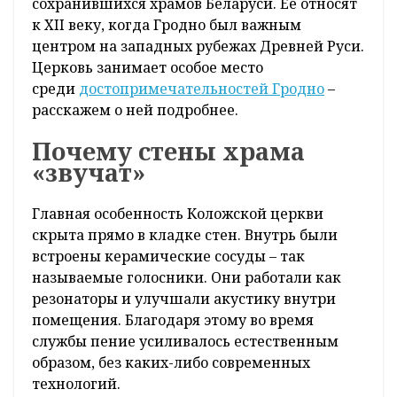
ассоциируются с замками, старинными
улицами и храмами разных эпох. Но среди
них есть место, которое особенно ценят
историки архитектуры, – Борисоглебская,
или Коложская церковь. Этот храм
интересен не только возрастом, но и
редкими инженерными решениями,
которые до сих пор вызывают вопросы у
специалистов.
Коложская церковь стоит на высоком берегу
Немана и считается одним из древнейших
сохранившихся храмов Беларуси. Ее относят
к XII веку, когда Гродно был важным
центром на западных рубежах Древней Руси.
Церковь занимает особое место
среди
достопримечательностей Гродно
–
расскажем о ней подробнее.