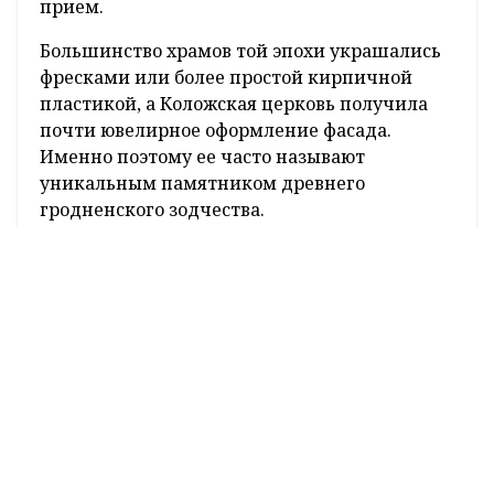
художественного образа храма.
Цветной камень вместо
обычного декора
Если присмотреться к фасадам, можно
заметить вставки из отполированных
камней разных оттенков – красных,
зеленоватых, синих. Они складывались в
орнаменты, кресты и геометрические
композиции. Для средневековой
архитектуры региона это крайне редкий
прием.
Большинство храмов той эпохи украшались
фресками или более простой кирпичной
пластикой, а Коложская церковь получила
почти ювелирное оформление фасада.
Именно поэтому ее часто называют
уникальным памятником древнего