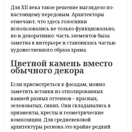
Почему стены храма
«звучат»
Главная особенность Коложской церкви
скрыта прямо в кладке стен. Внутрь были
встроены керамические сосуды – так
называемые голосники. Они работали как
резонаторы и улучшали акустику внутри
помещения. Благодаря этому во время
службы пение усиливалось естественным
образом, без каких-либо современных
технологий.
Для XII века такое решение выглядело по-
настоящему передовым. Архитекторы
отмечают, что здесь голосники
использовались не только функционально,
но и декоративно: часть элементов была
заметна в интерьере и становилась частью