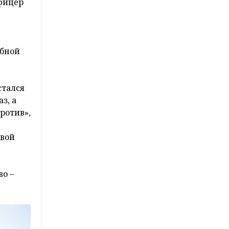
офицер
обной
стался
з, а
против»,
овой
во –