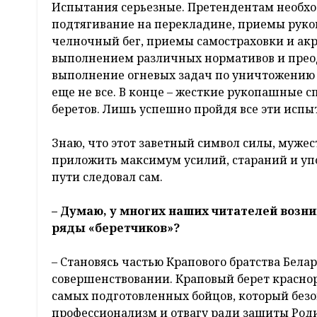
Испытания серьезные. Претендентам необхо
подтягивание на перекладине, приемы рукоп
челночный бег, приемы самостраховки и акр
выполнением различных нормативов и преод
выполнение огневых задач по уничтожению п
еще не все. В конце – жесткие рукопашные
беретов. Лишь успешно пройдя все эти испы
Знаю, что этот заветный символ силы, мужес
приложить максимум усилий, стараний и упор
пути следовал сам.
– Думаю, у многих наших читателей возн
ряды «беретчиков»?
– Становясь частью Крапового братства Бела
совершенствовании. Краповый берет краснореч
самых подготовленных бойцов, который безо
профессионализм и отвагу ради защиты Роди