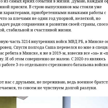
но из самых ярких событий в жизни. Думаю, каждый 
енной присяги. В строю выпускников мы стояли уже
и характерами, приобретенными навыками работы с
что за плечами не один год упорной, нелегкой, но
адач ради сохранения и развития своей страны, спос
ой, стабильной и счастливой жизни.
овую часть 3214 внутренних войск МВД РБ, в Минске о
овец. Спустя полгода Саша перевелся ко мне в спецна
 ребята в Минске, я же в 2019-м, взвесив все «за» и «
у. И об этом совершенно не жалею. С 2020-го являюсь
работе 3-го отдельного стрелкового батальона войск
ют нас с друзьями, не переживаю, ведь военное братст
ечаемся, то совсем не чувствуем долгой разлуки.