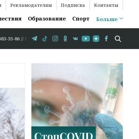
ы
Рекламодателям
Подписка
Контакты
шествия
Образование
Спорт
Больше
/ В Гродно временно закрывается движение по улице Крас