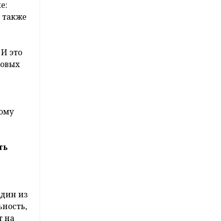
е:
 также
И это
повых
тому
ть
один из
ьность,
т на