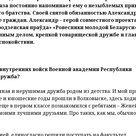
аза постоянно напоминает ему о незыблемых при
го братства. Своей святой обязанностью Александ
е граждан. Александр – герой совместного проект
родзенская праўда» «Ровесники молодой Беларуси
оенным делом, крепкой товарищеской дружбе и гл
 спокойствии.
т внутренних войск Военной академии Республики
дружба?
очная и нерушимая дружба родом из детства. И мой пр
 и юношеские годы прошли в Волковыске, здесь ходи
еще в первом классе познакомился с ребятами – Жене
моими лучшими друзьями. Про таких, как мы, обычно
ией, единогласно решили поступать на факультет