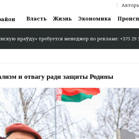
Автор
Власть
Жизнь
Экономика
Проис
район
у» требуется менеджер по рекламе: +375 29 583-35-86 /
ализм и отвагу ради защиты Родины