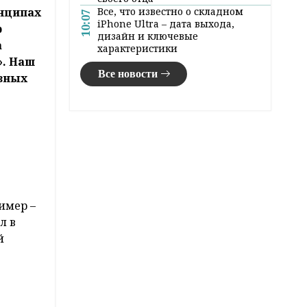
Все, что известно о складном
нципах
10:07
iPhone Ultra – дата выхода,
р
дизайн и ключевые
а
характеристики
». Наш
Все новости
авных
имер –
л в
й