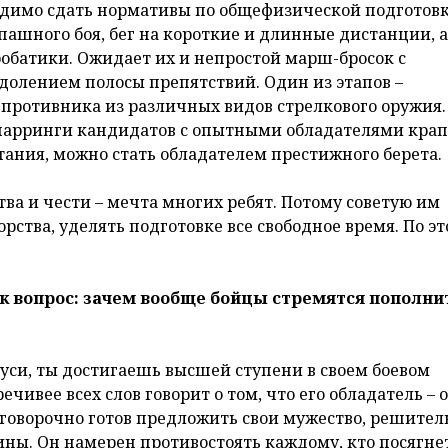
димо сдать нормативы по общефизической подготовк
ашного боя, бег на короткие и длинные дистанции, а
обатики. Ожидает их и непростой марш-бросок с
олением полосы препятствий. Один из этапов –
ротивника из различных видов стрелкового оружия. 
 спарринги кандидатов с опытными обладателями кра
тания, можно стать обладателем престижного берета.
тва и чести – мечта многих ребят. Потому советую им
ства, уделять подготовке все свободное время. По э
ик вопрос: зачем вообще бойцы стремятся пополни
руси, ты достигаешь высшей ступени в своем боевом
ивее всех слов говорит о том, что его обладатель – 
говорочно готов предложить свои мужество, решител
ны. Он намерен противостоять каждому, кто посягне