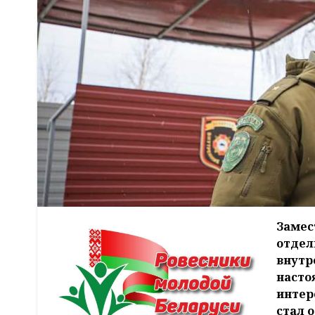
Замес
отдел
внутр
насто
интер
стал 