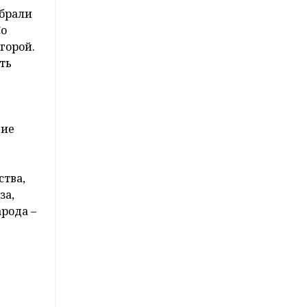
абрали
Со
горой.
ть
ние
тва,
за,
рода –