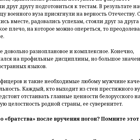
 друг другу подготовиться к тестам. В результате н
цу военного вуза присягнули на верность Отечеству. 
сь вместе, радовались успехам, стояли друг за друга 
ое плечо, на которое можно опереться, то преодолева
е.
ие довольно разноплановое и комплексное. Конечно,
елался на профильные дисциплины, но большое значе
остранных языков.
фицеров и такие необходимые любому мужчине качес
ельность. Каждый, кто выходит из стен престижного ву
дстоит отстаивать главные ценности белорусского на
ую целостность родной страны, ее суверенитет.
о «братства» после вручения погон? Помните этот