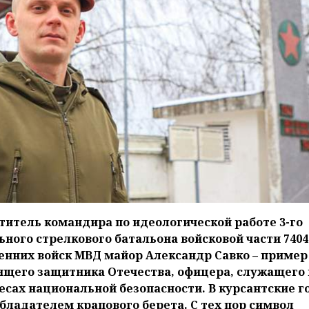
титель командира по идеологической работе 3-го
ьного стрелкового батальона войсковой части 7404
енних войск МВД майор Александр Савко – пример
ящего защитника Отечества, офицера, служащего 
есах национальной безопасности. В курсантские 
обладателем крапового берета. С тех пор символ