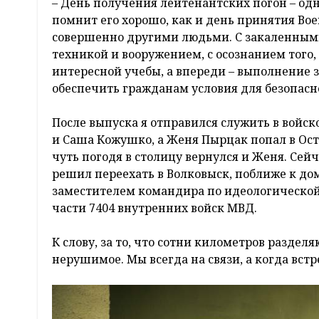
– День получения лейтенантских погон – од
помнит его хорошо, как и день принятия Во
совершенно другими людьми. С закаленным
техникой и вооружением, с осознанием того, 
интересной учебы, а впереди – выполнение з
обеспечить гражданам условия для безопасн
После выпуска я отправился служить в войск
и Саша Кожушко, а Женя Пырцак попал в Остр
чуть погодя в столицу вернулся и Женя. Сейчас
решил переехать в Волковыск, поближе к дом
заместителем командира по идеологической 
части 7404 внутренних войск МВД.
К слову, за то, что сотни километров разделя
нерушимое. Мы всегда на связи, а когда встр