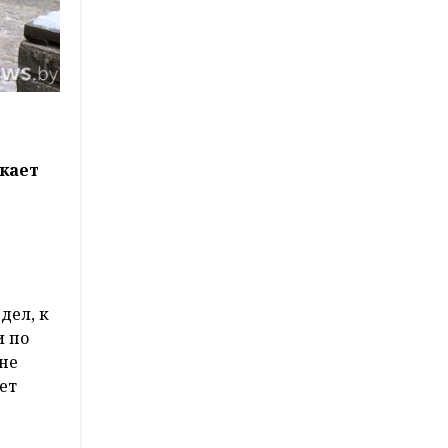
екает
.
дел, к
и по
 не
ет