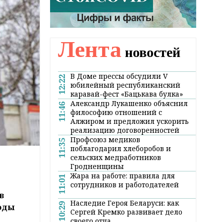
Лента
новостей
В Доме прессы обсудили V
12:22
юбилейный республиканский
каравай-фест «Бацькава булка»
Александр Лукашенко объяснил
11:46
философию отношений с
Алжиром и предложил ускорить
реализацию договоренностей
Профсоюз медиков
11:35
поблагодарил хлеборобов и
сельских медработников
Гродненщины
Жара на работе: правила для
11:01
сотрудников и работодателей
в
Наследие Героя Беларуси: как
10:29
годы
Сергей Кремко развивает дело
своего отца