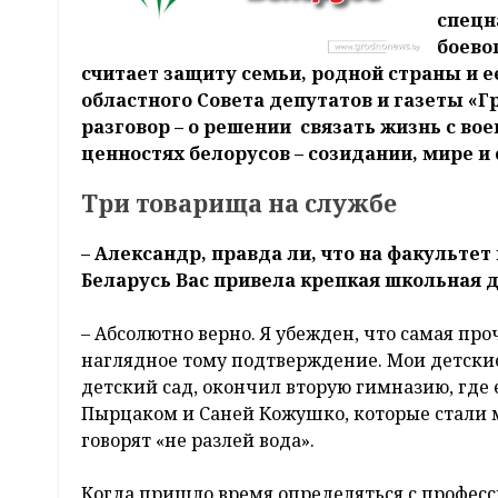
спецн
боево
считает защиту семьи, родной страны и е
областного Совета депутатов и газеты «Г
разговор – о решении связать жизнь с в
ценностях белорусов – созидании, мире и
Три товарища на службе
– Александр, правда ли, что на факульте
Беларусь Вас привела крепкая школьная 
– Абсолютно верно. Я убежден, что самая пр
наглядное тому подтверждение. Мои детские
детский сад, окончил вторую гимназию, где 
Пырцаком и Саней Кожушко, которые стали 
говорят «не разлей вода».
Когда пришло время определяться с професс