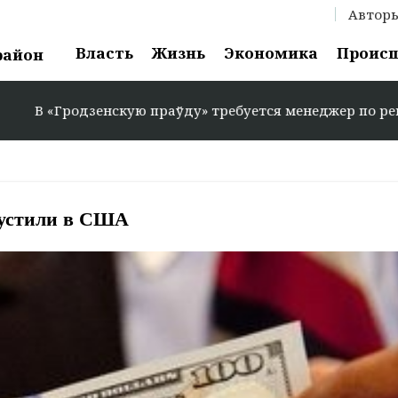
Автор
Власть
Жизнь
Экономика
Проис
район
родзенскую праўду» требуется менеджер по рекламе: +37
пустили в США