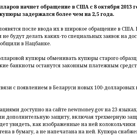
ларов начнет обращение в США с 8 октября 2013 г
купюры задержался более чем на 2,5 года.
появятся после ввода их в широкое обращение в США.
не будут делать каких-то специальных заявок на дос
ообщили в Нацбанке.
олларовой купюры обменивать купюры старого образц
нские банкноты останутся законным платежным средс
язи с появлением в Беларуси новых 100-долларовых
циями доступно на сайте newmoney.gov на 23 языках,
или дополнительную защиту, включая трехмерную за
дет увидеть, как изображенные на ней колокольчики
тена в бумагу, а не напечатана на ней. Купюра снабж