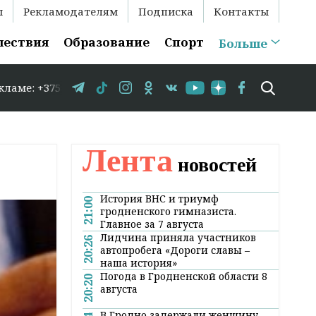
ы
Рекламодателям
Подписка
Контакты
шествия
Образование
Спорт
Больше
5 29 583-35-86 // В Гродно временно закрывается движен
Лента
новостей
История ВНС и триумф
21:00
гродненского гимназиста.
Главное за 7 августа
Лидчина приняла участников
20:26
автопробега «Дороги славы –
наша история»
Погода в Гродненской области 8
20:20
августа
В Гродно задержали женщину,