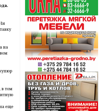
ода.
 Ни
тавку
а на
твом
 купюр
 в том
щитную
ена еще