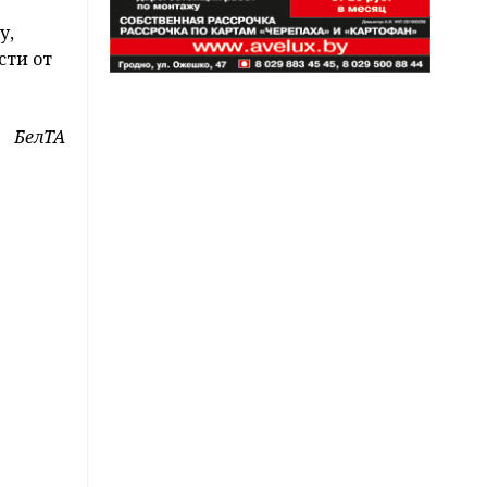
у,
сти от
БелТА