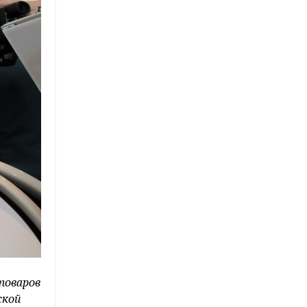
товаров
ской