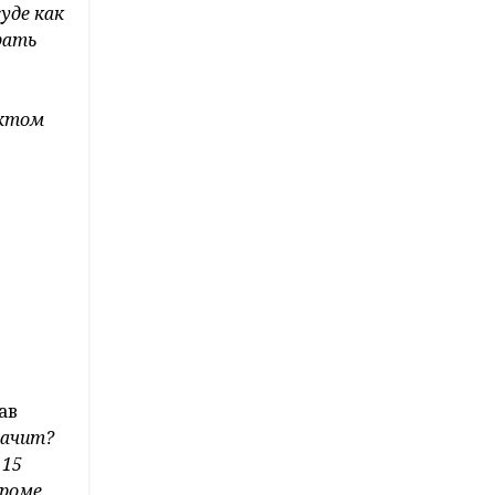
уде как
рать
нктом
ав
начит?
 15
Кроме