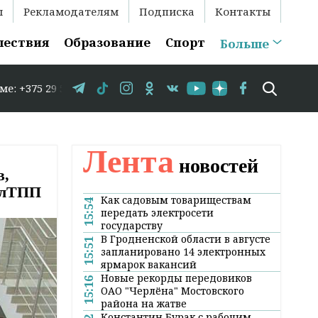
ы
Рекламодателям
Подписка
Контакты
шествия
Образование
Спорт
Больше
86 // В Гродно временно закрывается движение по улице 
Лента
новостей
в,
БелТПП
Как садовым товариществам
15:54
передать электросети
государству
В Гродненской области в августе
15:51
запланировано 14 электронных
ярмарок вакансий
Новые рекорды передовиков
15:16
ОАО "Черлёна" Мостовского
района на жатве
Константин Бурак с рабочим