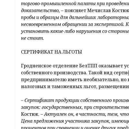
торгово-промышленной палаты при проведении
доказательство, –
поясняет Мечислав Костюк.
пробы и образцы для дальнейших лабораторных
несвоевременном обращении за экспертизой. К
установить какие-либо нарушения со сторон
не стоит.
СЕРТИФИКАТ НА ЛЬГОТЫ
Гродненское отделение БелТПП оказывает ус
собственного производства. Такой вид сер
предпринимателю иметь необязательно, но 
налоговых и таможенных льгот, размещении 
– Сертификат продукции собственного произв
закупок: государственных, при строительстве,
Костюк. –
Актуален он, в частности, тем, что
Цена предложения участника закупок, имеюще
процентов при сравнении и оценке других пре