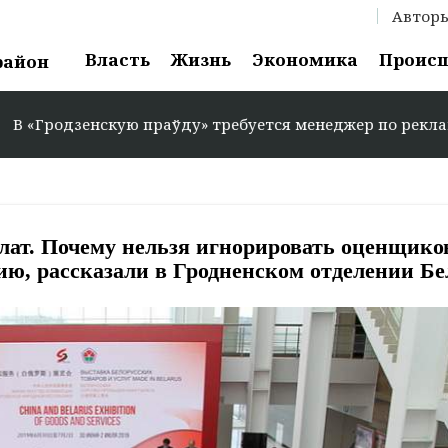
Автор
Власть
Жизнь
Экономика
Проис
район
раўду» требуется менеджер по рекламе: +375 29 583-35-
плат. Почему нельзя игнорировать оценщико
ию, рассказали в Гродненском отделении 