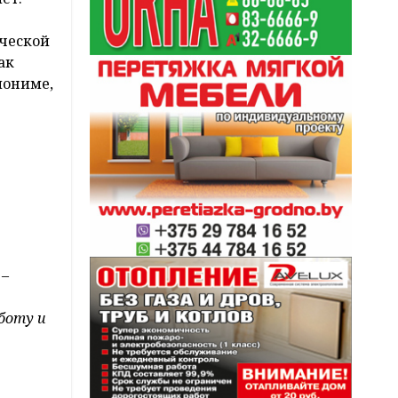
ческой
ак
лониме,
,
–
боту и