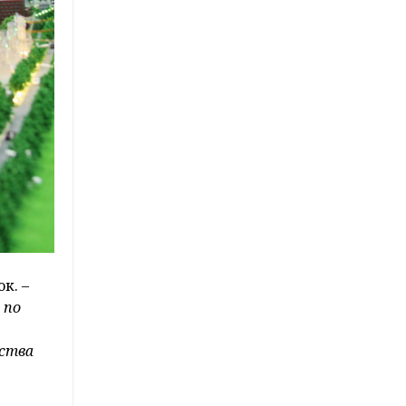
к. –
 по
ества