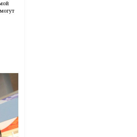
имой
 могут