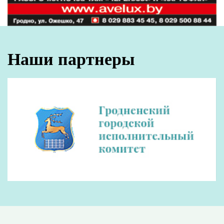
К слову, сегодняшние авторы – люди,
которые в своей профессии ценят
эксперименты, ищут красоту и новаторство в
повседневной жизни. На выставке
представлены и архитектурные пейзажи, и
уличный репортаж, эмоции города и
человек в современном урбанизме, тема
портретов и природы.
–
У нас имеется некоторый опыт
современного общения с фотоклубами других