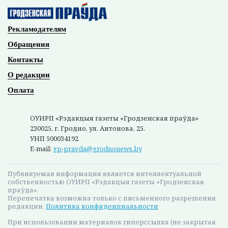
стран, но этот опыт очень невелик из-за ряда
препятствий. Мы надеемся, что круг этого
общения будет все больше расширяться,
–
подчеркивают организаторы выставки –
народный фотоклуб «Гродно».
Что?
Выставка Московского фотоклуба