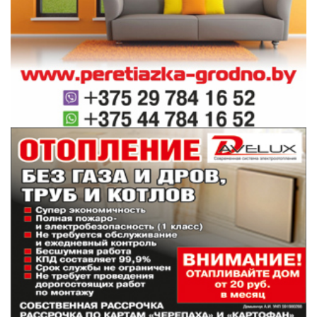
Но есть и характерная объединяющая черта
для всех авторов – это старейший
российский фотоклуб «Новатор» из города
Москвы, основанный еще в 1961 году.
Сегодня его в Гродно представляет уже новое
поколение фотографов клуба, людей разных
возрастов и профессий, пробующих себя в
различных жанрах, использующих
современные достижения цифровой
фотографии, но в то же время
продолжающих славные традиции
ветеранов «Новатора», воспитавшего
множество «звезд» советской и российской
фотожурналистики.