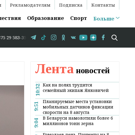
ы
Рекламодателям
Подписка
Контакты
шествия
Образование
Спорт
Больше
83-35-86 // В Гродно временно закрывается движение по 
Лента
новостей
Как на полях трудится
10:32
семейный экипаж Янковичей
Планируемые места установки
9:51
мобильных датчиков фиксации
скорости на 8 августа
В Беларуси намолотили более 6
9:04
миллионов тонн зерна
Ермолаев день. Приметы на 8