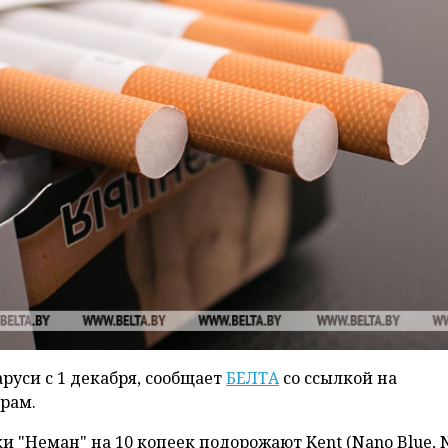
аруси с 1 декабря, сообщает
БЕЛТА
со ссылкой на
рам.
 "Неман" на 10 копеек подорожают Kent (Nano Blue, 