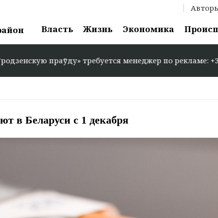
Автор
Власть
Жизнь
Экономика
Проис
район
скую праўду» требуется менеджер по рекламе: +375 29 5
т в Беларуси с 1 декабря