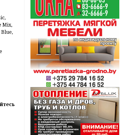
ic,
e Mix,
 Blue,
e
йтесь