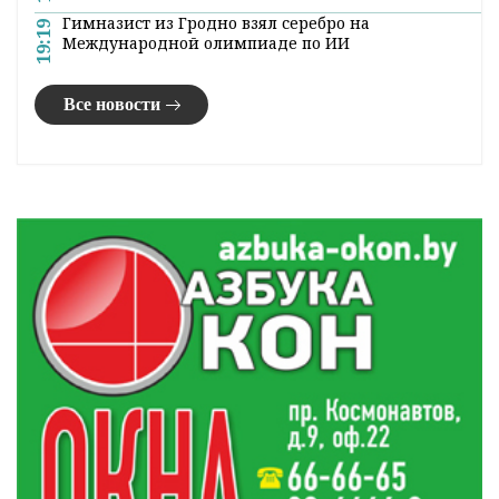
Лидчина приняла участников автопробега
20:26
«Дороги славы – наша история»
Погода в Гродненской области 8 августа
20:20
В Гродно задержали женщину, укравшую чужой
19:54
кошелек в магазине
Золото боксеров, лидерство «Немана»: обзор
19:41
спортивных событий
Гимназист из Гродно взял серебро на
19:19
Международной олимпиаде по ИИ
Все новости