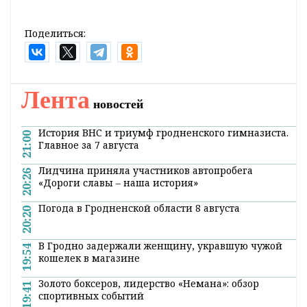
их количество уменьшится.
Мобильная версия станет более адаптивной
для ночных посиделок - в ней появится
"ночной режим". Оформление будет
выполнено в более приглушенных тонах.
Также добавится выбор скорости
воспроизведения видеороликов.
Поделиться:
Лента
новостей
История ВНС и триумф гродненского гимназиста.
21:00
Главное за 7 августа