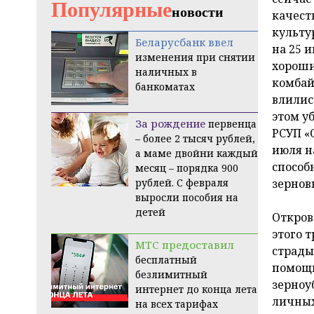
Популярные
новости
качест
культу
Беларусбанк ввел
на 25 
изменения при снятии
хороши
наличных в
комбай
банкоматах
влилис
этом у
За рождение
первенца
РСУП «
– более 2 тысяч рублей,
июля н
а маме двойни каждый
способ
месяц – порядка 900
рублей. С февраля
зернов
выросли пособия на
детей
Откров
этого 
МТС предоставил
страды
бесплатный
помощн
безлимитный
зерноу
интернет до конца лета
личных
на всех тарифах