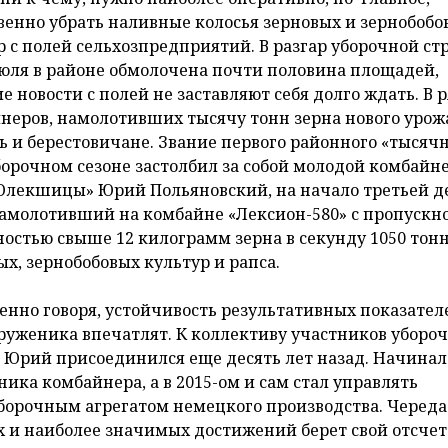
венно убрать наливные колосья зерновых и зернобобо
р с полей сельхозпредприятий. В разгар уборочной стр
июля в районе обмолочена почти половина площадей,
е новости с полей не заставляют себя долго ждать. В 
неров, намолотивших тысячу тонн зерна нового урож
ь и берестовичане. Звание первого районного «тысячн
борочном сезоне застолбил за собой молодой комбайне
Олекшицы» Юрий Польяновский, на начало третьей 
амолотивший на комбайне «Лексион-580» с пропускн
ностью свыше 12 килограмм зерна в секунду 1050 тон
ых, зернобобовых культур и рапса.
енно говоря, устойчивость результативных показател
труженика впечатлят. К коллективу участников уборо
 Юрий присоединился еще десять лет назад. Начинал
ика комбайнера, а в 2015-ом и сам стал управлять
борочным агрегатом немецкого производства. Череда
 и наиболее значимых достижений берет свой отсчет 