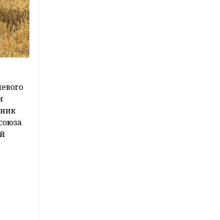
левого
и
ьник
союза
ий