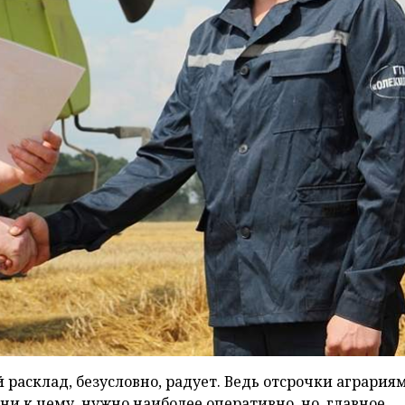
й расклад, безусловно, радует. Ведь отсрочки агрария
 ни к чему, нужно наиболее оперативно, но главное,