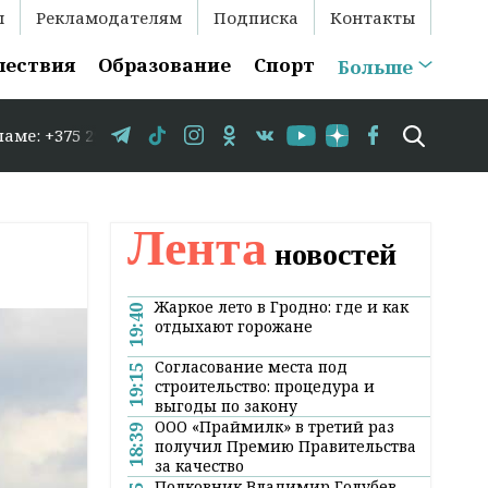
ы
Рекламодателям
Подписка
Контакты
шествия
Образование
Спорт
Больше
3-35-86 // В Гродно временно закрывается движение по 
Лента
новостей
Жаркое лето в Гродно: где и как
19:40
отдыхают горожане
Согласование места под
19:15
строительство: процедура и
выгоды по закону
ООО «Праймилк» в третий раз
18:39
получил Премию Правительства
за качество
Полковник Владимир Голубев