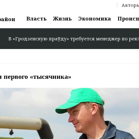
Автор
Власть
Жизнь
Экономика
Проис
район
скую праўду» требуется менеджер по рекламе: +375 29 58
и первого «тысячника»