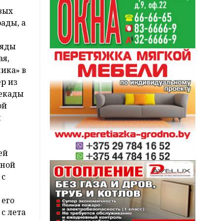
вых
ады, а
ряды
ая,
ика» в
р из
декады
ой
н
ей
чной
 с
 его
с лета