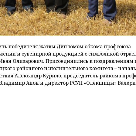
адить победителя жатвы Дипломом обкома профсоюза
жении и сувенирной продукцией с символикой отрас
 Иван Олизарович. Присоединились к поздравлениям 
ицкого районного исполнительного комитета – начал
ьствия Александр Курило, председатель райкома проф
Владимир Апон и директор РСУП «Олекшицы» Валер