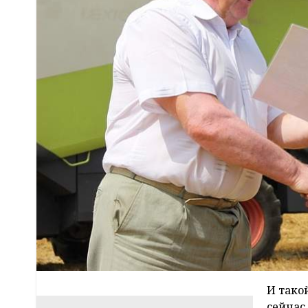
И тако
сейчас