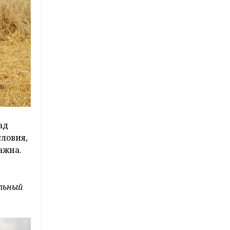
ад
ловия,
ажна.
альный