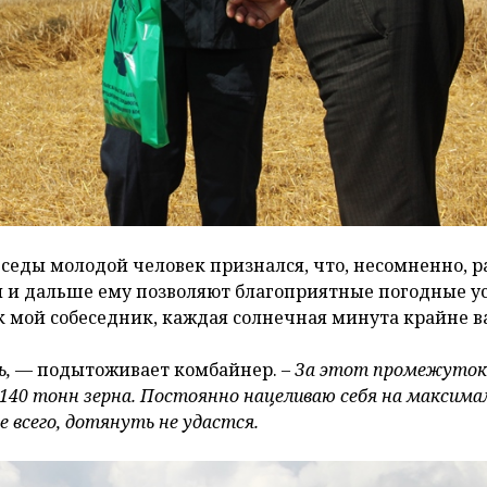
еды молодой человек признался, что, несомненно, р
и дальше ему позволяют благоприятные погодные ус
к мой собеседник, каждая солнечная минута крайне в
ь,
— подытоживает комбайнер. –
За этот промежуток
-140 тонн зерна. Постоянно нацеливаю себя на максим
е всего, дотянуть не удастся.